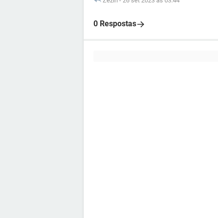
Zezin
-
26 set 2023 às 03:44
0 Respostas