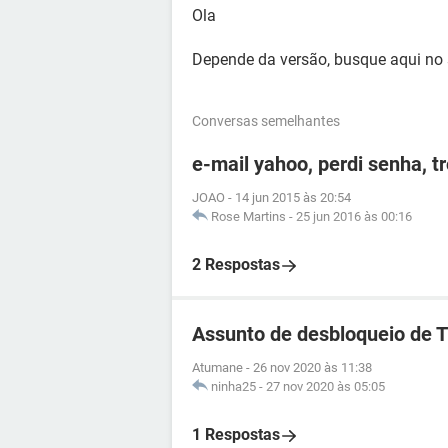
Ola
Depende da versão, busque aqui no s
Conversas semelhantes
e-mail yahoo, perdi senha, t
JOAO
-
14 jun 2015 às 20:54
Rose Martins
-
25 jun 2016 às 00:16
2 Respostas
Assunto de desbloqueio de 
Atumane
-
26 nov 2020 às 11:38
ninha25
-
27 nov 2020 às 05:05
1 Respostas