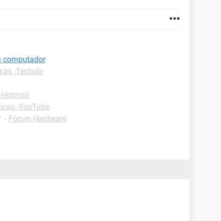
u computador
cas -Teclado
-Hotmail
icas -YouTube
✓
-
Fórum Hardware