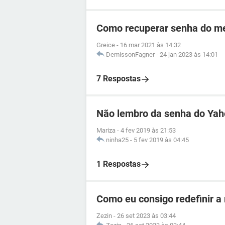
Como recuperar senha do me
Greice
-
16 mar 2021 às 14:32
DemissonFagner
-
24 jan 2023 às 14:01
7 Respostas
Não lembro da senha do Ya
Mariza
-
4 fev 2019 às 21:53
ninha25
-
5 fev 2019 às 04:45
1 Respostas
Como eu consigo redefinir a
Zezin
-
26 set 2023 às 03:44