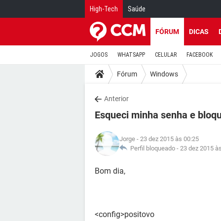
High-Tech
Saúde
FÓRUM
DICAS
JOGOS
WHATSAPP
CELULAR
FACEBOOK
Fórum
Windows
Anterior
Esqueci minha senha e bloq
Jorge
- 23 dez 2015 às 00:25
Perfil bloqueado -
23 dez 2015 à
Bom dia,
<config>positovo