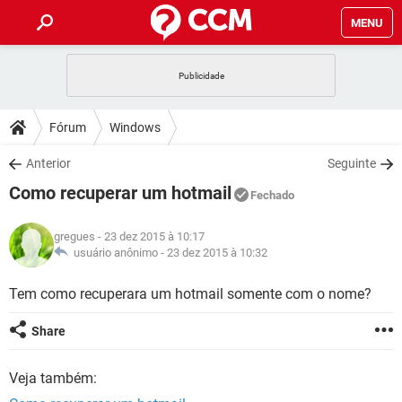
MENU
INÍCIO
JOGOS
WHATSAPP
DICAS
Fórum
Windows
CELULAR
FACEBOOK
JOGOS
WHATSAPP
DOWNLOADS
Anterior
Seguinte
OUTLOOK
EXCEL
CELULAR
FACEBOOK
Como recuperar um hotmail
INSTAGRAM
JOGOS
GMAIL
WHATSAPP
Fechado
FÓRUM
OUTLOOK
EXCEL
GUIA DE COMPRAS
CELULAR
FACEBOOK
gregues
- 23 dez 2015 à 10:17
INSTAGRAM
JOGOS
GMAIL
WHATSAPP
GLOSSÁRIO
usuário anônimo -
23 dez 2015 à 10:32
OUTLOOK
EXCEL
GUIA DE COMPRAS
CELULAR
FACEBOOK
INSTAGRAM
JOGOS
GMAIL
WHATSAPP
Tem como recuperara um hotmail somente com o nome?
OUTLOOK
EXCEL
GUIA DE COMPRAS
CELULAR
FACEBOOK
Share
INSTAGRAM
GMAIL
OUTLOOK
EXCEL
GUIA DE COMPRAS
Veja também:
INSTAGRAM
GMAIL