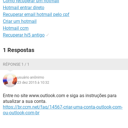
Como recuperar um hotmail
GUIA DE COMPRAS
Hotmail entrar direto
Recuperar email hotmail pelo cpf
Criar um hotmail
Hotmail ccm
Recuperar hi5 antigo
✓
1 Respostas
RÉPONSE 1 / 1
usuário anônimo
23 dez 2015 à 10:32
Entre no site www.outlook.com e siga as instruções para
atualizar a sua conta.
https://br.ccm.net/faq/14567-criar-uma-conta-outlook-com-
ou-outlook-com-br