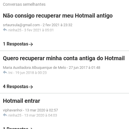
Conversas semelhantes
Não consigo recuperar meu Hotmail antigo
srtaursula@gmail.com
-
2 fev 2021 à 23:32
ninha25
-
3 fev 2021 à 05:01
1 Respostas
Quero recuperar minha conta antiga do Hotmail
Maria Auxiliadora Albuquerque de Melo
-
27 jun 2017 à 01:48
Ini
-
19 jun 2018 à 00:23
4 Respostas
Hotmail entrar
viphavanhoi
-
13 mar 2020 à 02:57
ninha25
-
13 mar 2020 à 04:03