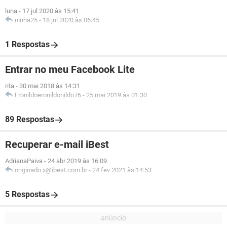
luna
-
17 jul 2020 às 15:41
ninha25
-
18 jul 2020 às 06:45
1 Respostas
Entrar no meu Facebook Lite
rita
-
30 mai 2018 às 14:31
Eronildoeronildonildo76
-
25 mai 2019 às 01:30
89 Respostas
Recuperar e-mail iBest
AdrianaPaiva
-
24 abr 2019 às 16:09
originado.x@ibest.com.br
-
24 fev 2021 às 14:53
5 Respostas