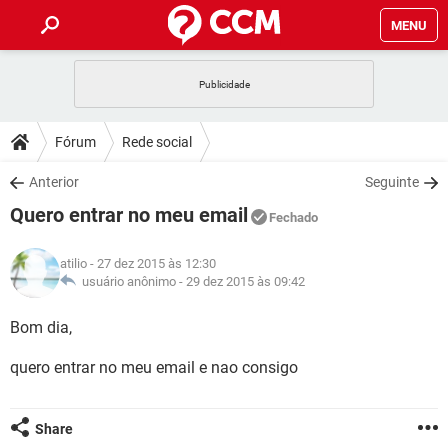
MENU
INÍCIO
JOGOS
WHATSAPP
DICAS
Fórum
Rede social
CELULAR
FACEBOOK
JOGOS
WHATSAPP
DOWNLOADS
Anterior
Seguinte
OUTLOOK
EXCEL
CELULAR
FACEBOOK
Quero entrar no meu email
INSTAGRAM
JOGOS
GMAIL
WHATSAPP
Fechado
FÓRUM
OUTLOOK
EXCEL
GUIA DE COMPRAS
CELULAR
FACEBOOK
atilio
- 27 dez 2015 às 12:30
INSTAGRAM
JOGOS
GMAIL
WHATSAPP
GLOSSÁRIO
usuário anônimo -
29 dez 2015 às 09:42
OUTLOOK
EXCEL
GUIA DE COMPRAS
CELULAR
FACEBOOK
INSTAGRAM
JOGOS
GMAIL
WHATSAPP
Bom dia,
OUTLOOK
EXCEL
GUIA DE COMPRAS
CELULAR
FACEBOOK
quero entrar no meu email e nao consigo
INSTAGRAM
GMAIL
OUTLOOK
EXCEL
GUIA DE COMPRAS
INSTAGRAM
GMAIL
Share