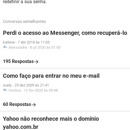
redefinir a sua senha.
Conversas semelhantes
Perdi o acesso ao Messenger, como recuperá-lo
kailane
-
7 abr 2018 às 11:05
Alessandra
-
8 jul 2020 às 01:50
195 Respostas
Como faço para entrar no meu e-mail
suely
-
25 dez 2009 às 21:41
Cristina
-
12 fev 2020 às 09:48
60 Respostas
Yahoo não reconhece mais o domínio
yahoo.com.br