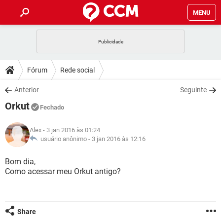
MENU
INÍCIO
JOGOS
WHATSAPP
DICAS
Fórum
Rede social
CELULAR
FACEBOOK
JOGOS
WHATSAPP
DOWNLOADS
Anterior
Seguinte
OUTLOOK
EXCEL
CELULAR
FACEBOOK
Orkut
INSTAGRAM
JOGOS
GMAIL
WHATSAPP
Fechado
FÓRUM
OUTLOOK
EXCEL
GUIA DE COMPRAS
CELULAR
FACEBOOK
Alex
- 3 jan 2016 às 01:24
INSTAGRAM
JOGOS
GMAIL
WHATSAPP
GLOSSÁRIO
usuário anônimo -
3 jan 2016 às 12:16
OUTLOOK
EXCEL
GUIA DE COMPRAS
CELULAR
FACEBOOK
INSTAGRAM
JOGOS
GMAIL
WHATSAPP
Bom dia,
OUTLOOK
EXCEL
Como acessar meu Orkut antigo?
GUIA DE COMPRAS
CELULAR
FACEBOOK
INSTAGRAM
GMAIL
OUTLOOK
EXCEL
GUIA DE COMPRAS
INSTAGRAM
GMAIL
Share