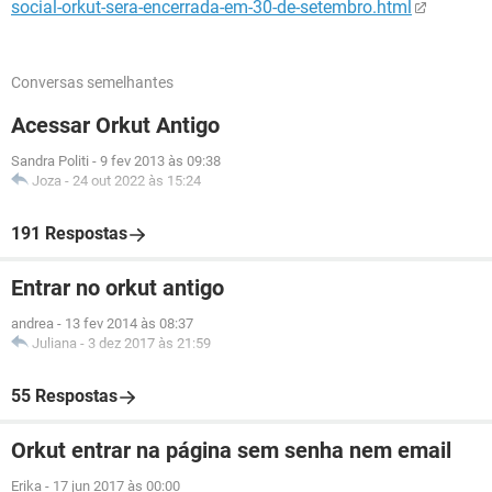
social-orkut-sera-encerrada-em-30-de-setembro.html
Conversas semelhantes
Acessar Orkut Antigo
Sandra Politi
-
9 fev 2013 às 09:38
Joza
-
24 out 2022 às 15:24
191 Respostas
Entrar no orkut antigo
andrea
-
13 fev 2014 às 08:37
Juliana
-
3 dez 2017 às 21:59
55 Respostas
Orkut entrar na página sem senha nem email
Erika
-
17 jun 2017 às 00:00