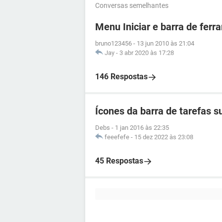
Conversas semelhantes
Menu Iniciar e barra de fer
bruno123456
-
13 jun 2010 às 21:04
Jay
-
3 abr 2020 às 17:28
146 Respostas
Ícones da barra de tarefas 
Debs
-
1 jan 2016 às 22:35
feeefefe
-
15 dez 2022 às 23:08
45 Respostas