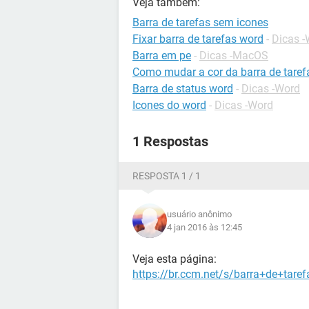
Veja também:
Barra de tarefas sem icones
Fixar barra de tarefas word
-
Dicas 
Barra em pe
-
Dicas -MacOS
Como mudar a cor da barra de taref
Barra de status word
-
Dicas -Word
Icones do word
-
Dicas -Word
1 Respostas
RESPOSTA 1 / 1
usuário anônimo
4 jan 2016 às 12:45
Veja esta página:
https://br.ccm.net/s/barra+de+tar