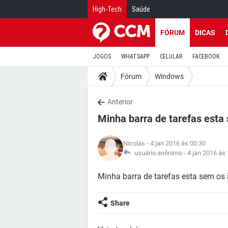
High-Tech
Saúde
FÓRUM
DICAS
JOGOS
WHATSAPP
CELULAR
FACEBOOK
Fórum
Windows
Anterior
Minha barra de tarefas esta
Nicolas
- 4 jan 2016 às 00:30
usuário anônimo -
4 jan 2016 às
Minha barra de tarefas esta sem os i
Share