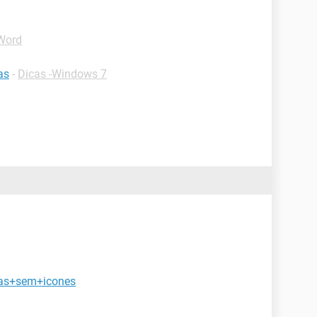
-Word
as
-
Dicas -Windows 7
efas+sem+icones