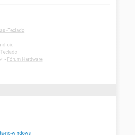
as -Teclado
d
Android
-Teclado
✓
-
Fórum Hardware
eta-no-windows