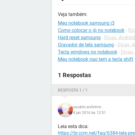
Veja também:
Meu notebook samsung i3
Como colocar o @ no notebook
-
Dic
Hard reset samsung
-
Dicas -Androi
Gravador de tela samsung
-
Dicas -
Tecla windows no notebook
-
Dicas 
Meu notebook nao tem a tecla shift
1 Respostas
RESPOSTA 1 / 1
usuário anônimo
4 jan 2016 às 12:51
Leia esta dica:
https://br.ccm.net/faq/6384-tela-pr