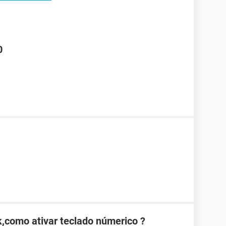
0
,como ativar teclado númerico ?