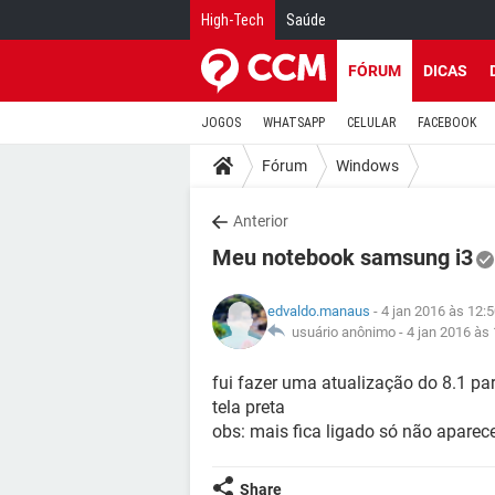
High-Tech
Saúde
FÓRUM
DICAS
JOGOS
WHATSAPP
CELULAR
FACEBOOK
Fórum
Windows
Anterior
Meu notebook samsung i3
edvaldo.manaus
- 4 jan 2016 às 12:
usuário anônimo -
4 jan 2016 às
fui fazer uma atualização do 8.1 pa
tela preta
obs: mais fica ligado só não aparece
Share