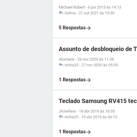
Michael Robert
-
6 jun 2015 às 14:13
Selma
-
21 out 2021 às 19:30
5 Respostas
Assunto de desbloqueio de 
Atumane
-
26 nov 2020 às 11:38
ninha25
-
27 nov 2020 às 05:05
1 Respostas
Teclado Samsung RV415 tecl
JhowReis
-
18 abr 2019 às 16:35
ninha25
-
19 abr 2019 às 06:10
1 Respostas