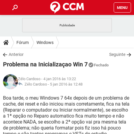
MENU
INÍCIO
JOGOS
WHATSAPP
DICAS
Fórum
Windows
CELULAR
FACEBOOK
JOGOS
WHATSAPP
DOWNLOADS
Anterior
Seguinte
OUTLOOK
EXCEL
CELULAR
FACEBOOK
Problema na Inicializaçao Win 7
INSTAGRAM
JOGOS
GMAIL
WHATSAPP
Fechado
FÓRUM
OUTLOOK
EXCEL
GUIA DE COMPRAS
CELULAR
FACEBOOK
Zélo Cardoso
- 4 jan 2016 às 13:22
INSTAGRAM
JOGOS
GMAIL
WHATSAPP
GLOSSÁRIO
Zélo Cardoso -
5 jan 2016 às 12:48
OUTLOOK
EXCEL
GUIA DE COMPRAS
CELULAR
FACEBOOK
INSTAGRAM
JOGOS
GMAIL
WHATSAPP
Boa tarde, o meu Windows 7 64x depois de um problema de
OUTLOOK
EXCEL
cache, dei reset e não iniciou mais corretamente, fica na tela
GUIA DE COMPRAS
CELULAR
FACEBOOK
(Reparar o computador ou Iniciar normalmente), se escolho
INSTAGRAM
GMAIL
a 1ª opção no Reparo automatico fica muito tempo e não
OUTLOOK
EXCEL
GUIA DE COMPRAS
acontece NADA, se escolho a 2ª opção vai pra mesma tela
INSTAGRAM
GMAIL
de problema; não queria formatar pois fiz isso há pouco
tempo e são tantos programas e VSTs de estudio