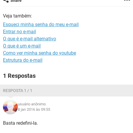
Share
GUIA DE COMPRAS
Veja também:
Esqueci minha senha do meu e-mail
Entrar no e-mail
O que é e-mail alternativo
O que é um e-mail
Como ver minha senha do youtube
Estrutura do e-mail
1 Respostas
RESPOSTA 1 / 1
usuário anônimo
8 jan 2016 às 09:55
Basta redefini-la.