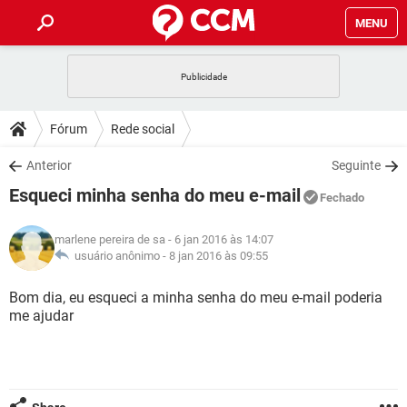
MENU
INÍCIO
JOGOS
WHATSAPP
DICAS
Fórum
Rede social
CELULAR
FACEBOOK
JOGOS
WHATSAPP
DOWNLOADS
Anterior
Seguinte
OUTLOOK
EXCEL
CELULAR
FACEBOOK
Esqueci minha senha do meu e-mail
INSTAGRAM
JOGOS
GMAIL
WHATSAPP
Fechado
FÓRUM
OUTLOOK
EXCEL
GUIA DE COMPRAS
CELULAR
FACEBOOK
marlene pereira de sa
- 6 jan 2016 às 14:07
INSTAGRAM
JOGOS
GMAIL
WHATSAPP
GLOSSÁRIO
usuário anônimo -
8 jan 2016 às 09:55
OUTLOOK
EXCEL
GUIA DE COMPRAS
CELULAR
FACEBOOK
INSTAGRAM
JOGOS
GMAIL
WHATSAPP
Bom dia, eu esqueci a minha senha do meu e-mail poderia
OUTLOOK
EXCEL
me ajudar
GUIA DE COMPRAS
CELULAR
FACEBOOK
INSTAGRAM
GMAIL
OUTLOOK
EXCEL
GUIA DE COMPRAS
INSTAGRAM
GMAIL