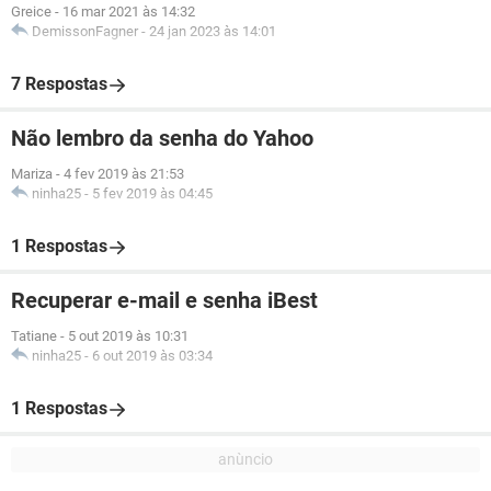
Greice
-
16 mar 2021 às 14:32
DemissonFagner
-
24 jan 2023 às 14:01
7 Respostas
Não lembro da senha do Yahoo
Mariza
-
4 fev 2019 às 21:53
ninha25
-
5 fev 2019 às 04:45
1 Respostas
Recuperar e-mail e senha iBest
Tatiane
-
5 out 2019 às 10:31
ninha25
-
6 out 2019 às 03:34
1 Respostas