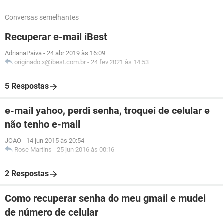
Conversas semelhantes
Recuperar e-mail iBest
AdrianaPaiva
-
24 abr 2019 às 16:09
originado.x@ibest.com.br
-
24 fev 2021 às 14:53
5 Respostas
e-mail yahoo, perdi senha, troquei de celular e
não tenho e-mail
JOAO
-
14 jun 2015 às 20:54
Rose Martins
-
25 jun 2016 às 00:16
2 Respostas
Como recuperar senha do meu gmail e mudei
de número de celular