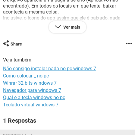
GUIA DE COMPRAS
encontrado). Em todos os locais em que tentei baixar
acontecia a mesma coisa.
Inclusive, o ícone do app assim que ele é baixado, nada
mais é do que uma folha em branco.
Ver mais
O que eu faço para resolver isso?
Share
Veja também:
Não consigo instalar nada no pc windows 7
Como colocar _ no pc
Winrar 32 bits windows 7
Navegador para windows 7
Qual e a tecla windows no pc
Teclado virtual windows 7
1 Respostas