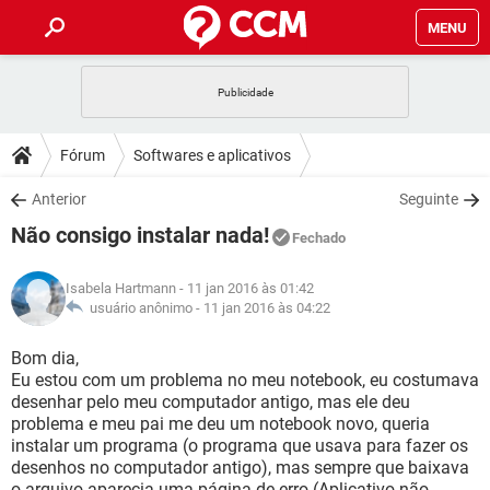
MENU
INÍCIO
JOGOS
WHATSAPP
DICAS
Fórum
Softwares e aplicativos
CELULAR
FACEBOOK
JOGOS
WHATSAPP
DOWNLOADS
Anterior
Seguinte
OUTLOOK
EXCEL
CELULAR
FACEBOOK
Não consigo instalar nada!
INSTAGRAM
JOGOS
GMAIL
WHATSAPP
Fechado
FÓRUM
OUTLOOK
EXCEL
GUIA DE COMPRAS
CELULAR
FACEBOOK
Isabela Hartmann
- 11 jan 2016 às 01:42
INSTAGRAM
JOGOS
GMAIL
WHATSAPP
GLOSSÁRIO
usuário anônimo -
11 jan 2016 às 04:22
OUTLOOK
EXCEL
GUIA DE COMPRAS
CELULAR
FACEBOOK
INSTAGRAM
JOGOS
GMAIL
WHATSAPP
Bom dia,
OUTLOOK
EXCEL
Eu estou com um problema no meu notebook, eu costumava
GUIA DE COMPRAS
CELULAR
FACEBOOK
desenhar pelo meu computador antigo, mas ele deu
INSTAGRAM
GMAIL
problema e meu pai me deu um notebook novo, queria
OUTLOOK
EXCEL
GUIA DE COMPRAS
instalar um programa (o programa que usava para fazer os
INSTAGRAM
GMAIL
desenhos no computador antigo), mas sempre que baixava
o arquivo aparecia uma página de erro (Aplicativo não