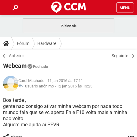
MENU
INÍCIO
JOGOS
WHATSAPP
DICAS
Fórum
Hardware
CELULAR
FACEBOOK
JOGOS
WHATSAPP
DOWNLOADS
Anterior
Seguinte
OUTLOOK
EXCEL
CELULAR
FACEBOOK
Webcam
INSTAGRAM
JOGOS
GMAIL
WHATSAPP
Fechado
FÓRUM
OUTLOOK
EXCEL
GUIA DE COMPRAS
CELULAR
FACEBOOK
Carol Machado
- 11 jan 2016 às 17:11
INSTAGRAM
JOGOS
GMAIL
WHATSAPP
GLOSSÁRIO
usuário anônimo -
12 jan 2016 às 13:25
OUTLOOK
EXCEL
GUIA DE COMPRAS
CELULAR
FACEBOOK
INSTAGRAM
JOGOS
GMAIL
WHATSAPP
Boa tarde ,
OUTLOOK
EXCEL
gente nao consigo ativar minha webcam por nada todo
GUIA DE COMPRAS
CELULAR
FACEBOOK
mundo fala que se vc aperta Fn e F10 volta mais a minha
INSTAGRAM
GMAIL
nao volto
OUTLOOK
EXCEL
GUIA DE COMPRAS
Alguem me ajuda ai PFVR
INSTAGRAM
GMAIL