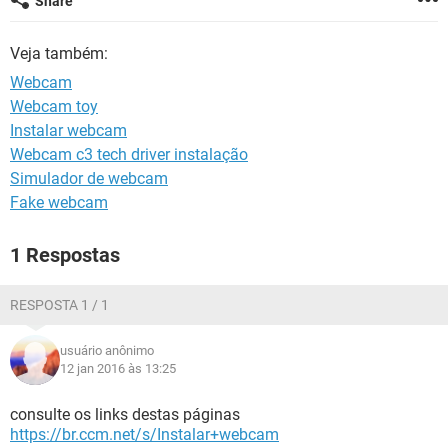
Share
GUIA DE COMPRAS
Veja também:
Webcam
Webcam toy
Instalar webcam
Webcam c3 tech driver instalação
Simulador de webcam
Fake webcam
1 Respostas
RESPOSTA 1 / 1
usuário anônimo
12 jan 2016 às 13:25
consulte os links destas páginas
https://br.ccm.net/s/Instalar+webcam