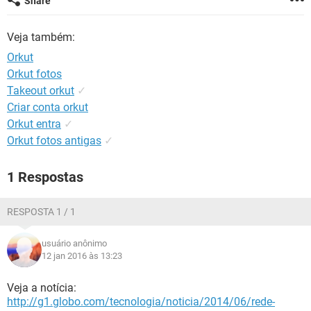
Share
GUIA DE COMPRAS
Veja também:
Orkut
Orkut fotos
Takeout orkut
✓
Criar conta orkut
Orkut entra
✓
Orkut fotos antigas
✓
1 Respostas
RESPOSTA 1 / 1
usuário anônimo
12 jan 2016 às 13:23
Veja a notícia:
http://g1.globo.com/tecnologia/noticia/2014/06/rede-