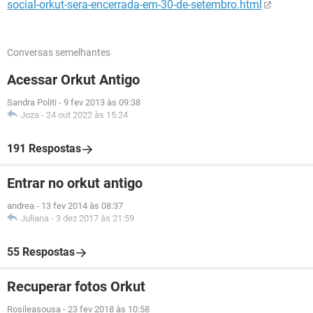
social-orkut-sera-encerrada-em-30-de-setembro.html
Conversas semelhantes
Acessar Orkut Antigo
Sandra Politi
-
9 fev 2013 às 09:38
Joza
-
24 out 2022 às 15:24
191 Respostas
Entrar no orkut antigo
andrea
-
13 fev 2014 às 08:37
Juliana
-
3 dez 2017 às 21:59
55 Respostas
Recuperar fotos Orkut
Rosileasousa
-
23 fev 2018 às 10:58