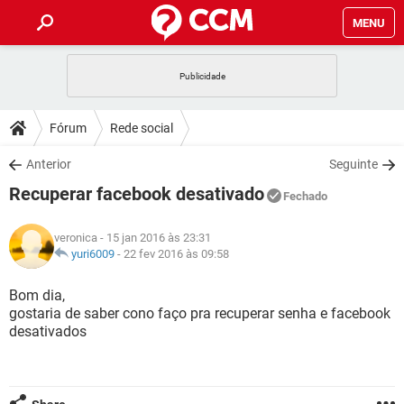
MENU
INÍCIO
JOGOS
WHATSAPP
DICAS
Fórum
Rede social
CELULAR
FACEBOOK
JOGOS
WHATSAPP
DOWNLOADS
Anterior
Seguinte
OUTLOOK
EXCEL
CELULAR
FACEBOOK
Recuperar facebook desativado
INSTAGRAM
JOGOS
GMAIL
WHATSAPP
Fechado
FÓRUM
OUTLOOK
EXCEL
GUIA DE COMPRAS
CELULAR
FACEBOOK
veronica
- 15 jan 2016 às 23:31
INSTAGRAM
JOGOS
GMAIL
WHATSAPP
GLOSSÁRIO
yuri6009
-
22 fev 2016 às 09:58
OUTLOOK
EXCEL
GUIA DE COMPRAS
CELULAR
FACEBOOK
INSTAGRAM
JOGOS
GMAIL
WHATSAPP
Bom dia,
OUTLOOK
EXCEL
gostaria de saber cono faço pra recuperar senha e facebook
GUIA DE COMPRAS
CELULAR
FACEBOOK
desativados
INSTAGRAM
GMAIL
OUTLOOK
EXCEL
GUIA DE COMPRAS
INSTAGRAM
GMAIL