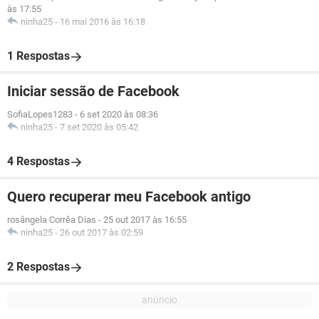
às 17:55
ninha25
-
16 mai 2016 às 16:18
1 Respostas
Iniciar sessão de Facebook
SofiaLopes1283
-
6 set 2020 às 08:36
ninha25
-
7 set 2020 às 05:42
4 Respostas
Quero recuperar meu Facebook antigo
rosângela Corrêa Dias
-
25 out 2017 às 16:55
ninha25
-
26 out 2017 às 02:59
2 Respostas