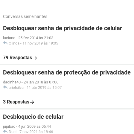
Conversas semelhantes
Desbloquear senha de privacidade de celular
luciano
-
25 fev 2014 às 21:03
Olinda
-
11 nov 2019 às 19:05
79 Respostas
Desbloquear senha de protecção de privacidade
dadinha40
-
24 jan 2018 às 07:06
arielsilva
-
11 abr 2019 às 15:07
3 Respostas
Desbloqueio de celular
jujubao
-
4 jun 2009 às 05:44
Duci
-
7 nov 2021 às 18:46