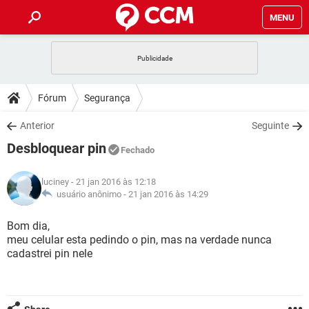
MENU
INÍCIO
JOGOS
WHATSAPP
DICAS
Fórum
Segurança
CELULAR
FACEBOOK
JOGOS
WHATSAPP
DOWNLOADS
Anterior
Seguinte
OUTLOOK
EXCEL
CELULAR
FACEBOOK
Desbloquear pin
INSTAGRAM
JOGOS
GMAIL
WHATSAPP
Fechado
FÓRUM
OUTLOOK
EXCEL
GUIA DE COMPRAS
CELULAR
FACEBOOK
luciney
- 21 jan 2016 às 12:18
INSTAGRAM
JOGOS
GMAIL
WHATSAPP
GLOSSÁRIO
usuário anônimo -
21 jan 2016 às 14:29
OUTLOOK
EXCEL
GUIA DE COMPRAS
CELULAR
FACEBOOK
INSTAGRAM
JOGOS
GMAIL
WHATSAPP
Bom dia,
OUTLOOK
EXCEL
meu celular esta pedindo o pin, mas na verdade nunca
GUIA DE COMPRAS
CELULAR
FACEBOOK
cadastrei pin nele
INSTAGRAM
GMAIL
OUTLOOK
EXCEL
GUIA DE COMPRAS
INSTAGRAM
GMAIL