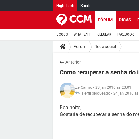
High-Tech
Saúde
FÓRUM
DICAS
JOGOS
WHATSAPP
CELULAR
FACEBOOK
Fórum
Rede social
Anterior
Como recuperar a senha do 
Zé Carmo
- 23 jan 2016 às 23:01
Perfil bloqueado -
24 jan 2016 às
Boa noite,
Gostaria de recuperar a senha do me