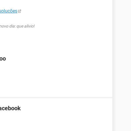
soluções
vo dia: que alivio!
hoo
Facebook