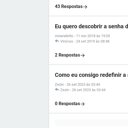
43 Respostas
Eu quero descobrir a senha d
vivianebrito
-
11 nov 2018 às 19:05
Vinicius
-
24 set 2019 às 08:48
2 Respostas
Como eu consigo redefinir a
Zezin
-
26 set 2023 às 03:44
Zezin
-
26 set 2023 às 03:44
0 Respostas