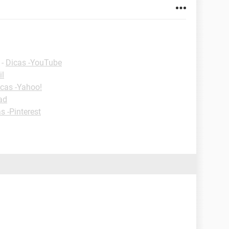
-
Dicas -YouTube
il
cas -Yahoo!
ad
s -Pinterest