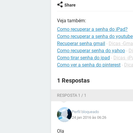
Share
Veja também:
Como recuperar a senha do iPad?
Como recuperar a senha do youtube
Recuperar senha gmail
-
Dicas -Gma
Como recuperar senha do yahoo
-
Di
Como tirar senha do ipad
-
Dicas -iP
Como ver a senha do pinterest
-
Dica
1 Respostas
RESPOSTA 1 / 1
Perfil bloqueado
24 jan 2016 às 06:26
Ola