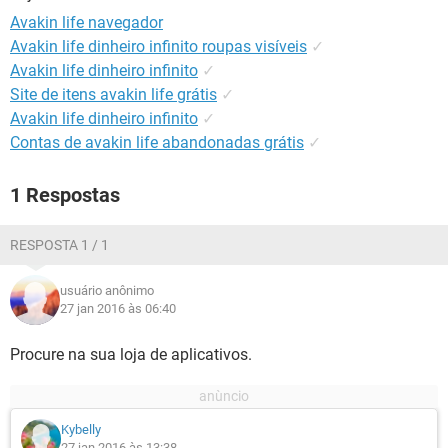
GUIA DE COMPRAS
Avakin life navegador
Avakin life dinheiro infinito roupas visíveis
✓
Avakin life dinheiro infinito
✓
Site de itens avakin life grátis
✓
Avakin life dinheiro infinito
✓
Contas de avakin life abandonadas grátis
✓
1 Respostas
RESPOSTA 1 / 1
usuário anônimo
27 jan 2016 às 06:40
Procure na sua loja de aplicativos.
Kybelly
27 jan 2016 às 13:38