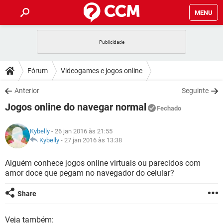
MENU
INÍCIO
JOGOS
WHATSAPP
DICAS
Fórum
Videogames e jogos online
CELULAR
FACEBOOK
JOGOS
WHATSAPP
DOWNLOADS
Anterior
Seguinte
OUTLOOK
EXCEL
CELULAR
FACEBOOK
Jogos online do navegar normal
INSTAGRAM
JOGOS
GMAIL
WHATSAPP
Fechado
FÓRUM
OUTLOOK
EXCEL
GUIA DE COMPRAS
CELULAR
FACEBOOK
Kybelly
- 26 jan 2016 às 21:55
INSTAGRAM
JOGOS
GMAIL
WHATSAPP
GLOSSÁRIO
Kybelly
-
27 jan 2016 às 13:38
OUTLOOK
EXCEL
GUIA DE COMPRAS
CELULAR
FACEBOOK
INSTAGRAM
JOGOS
GMAIL
WHATSAPP
Alguém conhece jogos online virtuais ou parecidos com
OUTLOOK
EXCEL
amor doce que pegam no navegador do celular?
GUIA DE COMPRAS
CELULAR
FACEBOOK
INSTAGRAM
GMAIL
OUTLOOK
EXCEL
Share
GUIA DE COMPRAS
INSTAGRAM
GMAIL
Veja também: