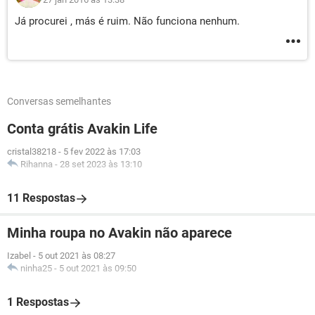
Já procurei , más é ruim. Não funciona nenhum.
Conversas semelhantes
Conta grátis Avakin Life
cristal38218
-
5 fev 2022 às 17:03
Rihanna
-
28 set 2023 às 13:10
11 Respostas
Minha roupa no Avakin não aparece
Izabel
-
5 out 2021 às 08:27
ninha25
-
5 out 2021 às 09:50
1 Respostas