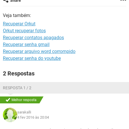
Share
GUIA DE COMPRAS
Veja também:
Recuperar Orkut
Orkut recuperar fotos
Recuperar contatos apagados
Recuperar senha gmail
Recuperar arquivo word corrompido
Recuperar senha do youtube
2 Respostas
RESPOSTA 1 / 2
Melhor resposta
sarakalli
4 fev 2016 às 20:04