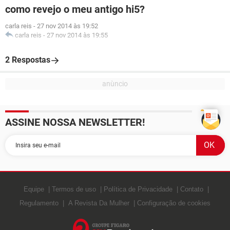
como revejo o meu antigo hi5?
carla reis
-
27 nov 2014 às 19:52
carla reis
-
27 nov 2014 às 19:55
2 Respostas
ASSINE NOSSA NEWSLETTER!
Equipe
Termos de uso
Política de Privacidade
Contato
Regulamento
A Revista Da Mulher
Configuração de cookies