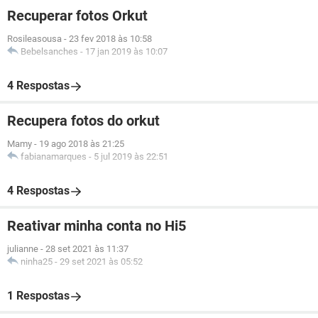
Recuperar fotos Orkut
Rosileasousa
-
23 fev 2018 às 10:58
Bebelsanches
-
17 jan 2019 às 10:07
4 Respostas
Recupera fotos do orkut
Mamy
-
19 ago 2018 às 21:25
fabianamarques
-
5 jul 2019 às 22:51
4 Respostas
Reativar minha conta no Hi5
julianne
-
28 set 2021 às 11:37
ninha25
-
29 set 2021 às 05:52
1 Respostas