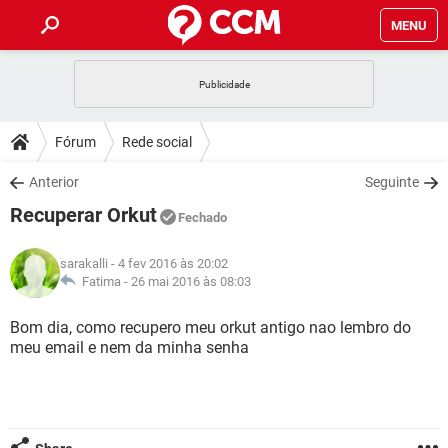
MENU
INÍCIO
JOGOS
WHATSAPP
DICAS
Fórum
Rede social
CELULAR
FACEBOOK
JOGOS
WHATSAPP
DOWNLOADS
Anterior
Seguinte
OUTLOOK
EXCEL
CELULAR
FACEBOOK
Recuperar Orkut
INSTAGRAM
JOGOS
GMAIL
WHATSAPP
Fechado
FÓRUM
OUTLOOK
EXCEL
GUIA DE COMPRAS
CELULAR
FACEBOOK
sarakalli
- 4 fev 2016 às 20:02
INSTAGRAM
JOGOS
GMAIL
WHATSAPP
GLOSSÁRIO
Fatima -
26 mai 2016 às 08:03
OUTLOOK
EXCEL
GUIA DE COMPRAS
CELULAR
FACEBOOK
INSTAGRAM
JOGOS
GMAIL
WHATSAPP
Bom dia, como recupero meu orkut antigo nao lembro do
OUTLOOK
EXCEL
meu email e nem da minha senha
GUIA DE COMPRAS
CELULAR
FACEBOOK
INSTAGRAM
GMAIL
OUTLOOK
EXCEL
GUIA DE COMPRAS
INSTAGRAM
GMAIL