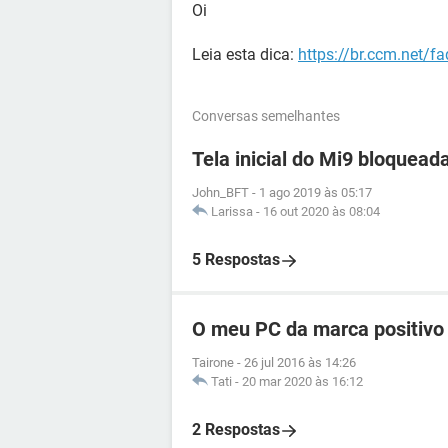
Oi
Leia esta dica:
https://br.ccm.net/f
Conversas semelhantes
Tela inicial do Mi9 bloquead
John_BFT
-
1 ago 2019 às 05:17
Larissa
-
16 out 2020 às 08:04
5 Respostas
O meu PC da marca positivo 
Tairone
-
26 jul 2016 às 14:26
Tati
-
20 mar 2020 às 16:12
2 Respostas