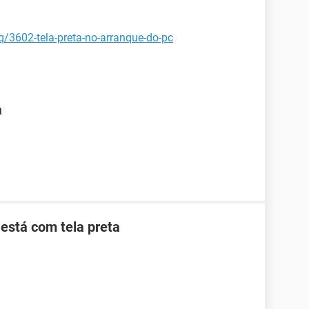
aq/3602-tela-preta-no-arranque-do-pc
a
está com tela preta