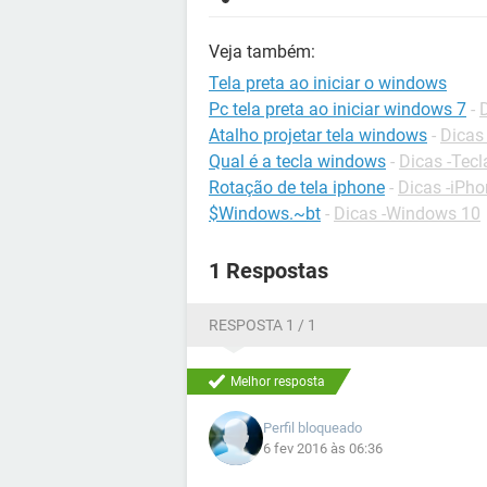
Veja também:
Tela preta ao iniciar o windows
Pc tela preta ao iniciar windows 7
-
Atalho projetar tela windows
-
Dicas
Qual é a tecla windows
-
Dicas -Tec
Rotação de tela iphone
-
Dicas -iPh
$Windows.~bt
-
Dicas -Windows 10
1 Respostas
RESPOSTA 1 / 1
Melhor resposta
Perfil bloqueado
6 fev 2016 às 06:36