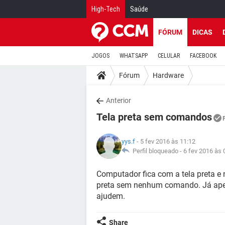
High-Tech
Saúde
FÓRUM
DICAS
JOGOS
WHATSAPP
CELULAR
FACEBOOK
Fórum
Hardware
Anterior
Tela preta sem comandos
yys.f
- 5 fev 2016 às 11:12
Perfil bloqueado -
6 fev 2016 às 
Computador fica com a tela preta e 
preta sem nenhum comando. Já apert
ajudem.
Share