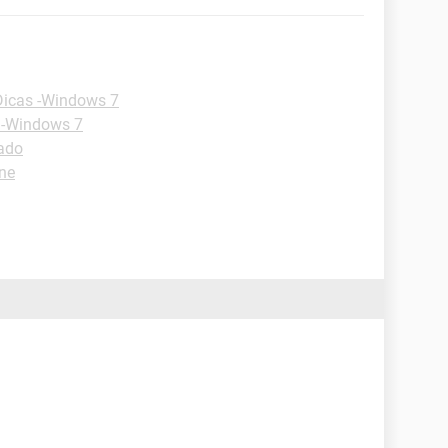
Dicas -Windows 7
 -Windows 7
lado
one