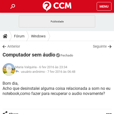
MENU
INÍCIO
JOGOS
WHATSAPP
DICAS
Fórum
Windows
CELULAR
FACEBOOK
JOGOS
WHATSAPP
DOWNLOADS
Anterior
Seguinte
OUTLOOK
EXCEL
CELULAR
FACEBOOK
Computador sem áudio
INSTAGRAM
JOGOS
GMAIL
WHATSAPP
Fechado
FÓRUM
OUTLOOK
EXCEL
GUIA DE COMPRAS
CELULAR
FACEBOOK
Maria Valquiria
- 6 fev 2016 às 23:34
INSTAGRAM
JOGOS
GMAIL
WHATSAPP
GLOSSÁRIO
usuário anônimo -
7 fev 2016 às 06:48
OUTLOOK
EXCEL
GUIA DE COMPRAS
CELULAR
FACEBOOK
INSTAGRAM
JOGOS
GMAIL
WHATSAPP
Bom dia,
OUTLOOK
EXCEL
Acho que desinstalei alguma coisa relacionada a som no eu
GUIA DE COMPRAS
CELULAR
FACEBOOK
notebook,como fazer para recuperar o audio novamente?
INSTAGRAM
GMAIL
OUTLOOK
EXCEL
GUIA DE COMPRAS
INSTAGRAM
GMAIL