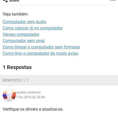
Share
GUIA DE COMPRAS
Veja também:
Computador sem áudio
Como colocar @ no computador
Versao computador
Computador sem sinal
Como limpar o computador sem formatar
Como tirar o computador do modo aviao
1 Respostas
RESPOSTA 1 / 1
usuário anônimo
7 fev 2016 às 06:48
Verifique os drivers e atualize-os.