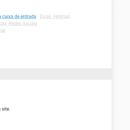
a caixa de entrada
-
Dicas -Hotmail
cas -Redes sociais
hat
site.