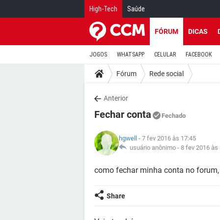
High-Tech
Saúde
FÓRUM
DICAS
JOGOS
WHATSAPP
CELULAR
FACEBOOK
Fórum
Rede social
Anterior
Fechar conta
Fechado
hgwell
- 7 fev 2016 às 17:45
usuário anônimo -
8 fev 2016 às
como fechar minha conta no forum, 
Share