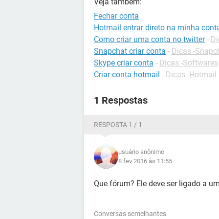
Veja também:
Fechar conta
Hotmail entrar direto na minha cont
Como criar uma conta no twitter
-
Di
Snapchat criar conta
-
Dicas -Snapc
Skype criar conta
-
Dicas -Softwares
Criar conta hotmail
-
Dicas -Hotmail
1 Respostas
RESPOSTA 1 / 1
usuário anônimo
8 fev 2016 às 11:55
Que fórum? Ele deve ser ligado a um 
Conversas semelhantes