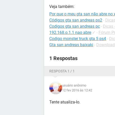
Veja também:
Por que o meu gta san não abre no 
Códigos gta san andreas ps2
-
Dicas
Codigos gta san andreas pc
-
Dicas 
192.168.o.1.1 nao abre
✓
-
Fórum Pr
Codigo monster truck gta 5 ps4
-
Dic
Gta san andreas baixaki
-
Downloads
1 Respostas
RESPOSTA 1 / 1
usuário anônimo
12 fev 2016 às 12:42
Tente atualiza-lo.