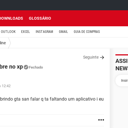
DOWNLOADS
GLOSSÁRIO
OUTLOOK
EXCEL
INSTAGRAM
GMAIL
GUIA DE COMPRAS
line
Seguinte
ASS
bre no xp
NEW
Fechado
s 12:42
rindo gta san falar q ta faltando um aplicativo i eu