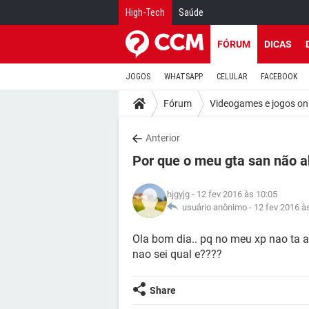
High-Tech
Saúde
FÓRUM
DICAS
JOGOS
WHATSAPP
CELULAR
FACEBOOK
Fórum
Videogames e jogos on
Anterior
Por que o meu gta san não a
hjgyjg
- 12 fev 2016 às 10:05
usuário anônimo -
12 fev 2016 à
Ola bom dia.. pq no meu xp nao ta ab
nao sei qual e????
Share