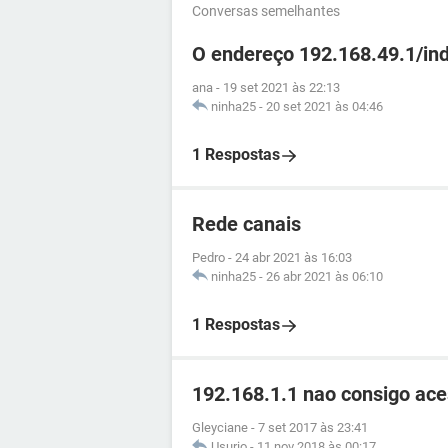
Conversas semelhantes
O endereço 192.168.49.1/in
ana
-
19 set 2021 às 22:13
ninha25
-
20 set 2021 às 04:46
1 Respostas
Rede canais
Pedro
-
24 abr 2021 às 16:03
ninha25
-
26 abr 2021 às 06:10
1 Respostas
192.168.1.1 nao consigo ace
Gleyciane
-
7 set 2017 às 23:41
Usurio
-
11 nov 2018 às 00:17