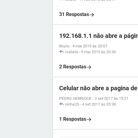
31 Respostas
192.168.1.1 não abre a pági
Bruno
-
4 mai 2019 às 20:07
Isabela
-
9 mai 2019 às 20:36
2 Respostas
Celular não abre a pagina de
PEDRO HENRIQUE
-
3 set 2017 às 15:21
ninha25
-
4 set 2017 às 05:38
1 Respostas