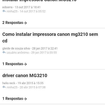
edserra
-
13 out 2017 à 18:41
ninha25
-
14 out 2017 à 05:52
2 Respostas
Como instalar impressora canon mg3210 sem
cd
gleide de souza silva
-
28 jan 2017 à 22:41
usuário anônimo
-
29 jan 2017 à 03:55
1 Respostas
driver canon MG3210
helio reck
-
19 abr 2015 à 15:35
ninha25
-
20 abr 2015 à 07:38
1 Respostas