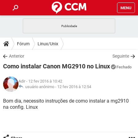
MENU
INÍCIO
JOGOS
WHATSAPP
DICAS
Fórum
Linux/Unix
CELULAR
FACEBOOK
JOGOS
WHATSAPP
DOWNLOADS
Anterior
Seguinte
OUTLOOK
EXCEL
CELULAR
FACEBOOK
Como instalar Canon MG2910 no Linux
INSTAGRAM
JOGOS
GMAIL
WHATSAPP
Fechado
FÓRUM
OUTLOOK
EXCEL
GUIA DE COMPRAS
CELULAR
FACEBOOK
Adir
- 12 fev 2016 à 10:42
INSTAGRAM
JOGOS
GMAIL
WHATSAPP
GLOSSÁRIO
usuário anônimo -
12 fev 2016 à 12:54
OUTLOOK
EXCEL
GUIA DE COMPRAS
CELULAR
FACEBOOK
INSTAGRAM
JOGOS
GMAIL
WHATSAPP
Bom dia, necessito instruções de como instalar a mg2910
OUTLOOK
EXCEL
na config. Linux
GUIA DE COMPRAS
CELULAR
FACEBOOK
INSTAGRAM
GMAIL
OUTLOOK
EXCEL
GUIA DE COMPRAS
INSTAGRAM
GMAIL