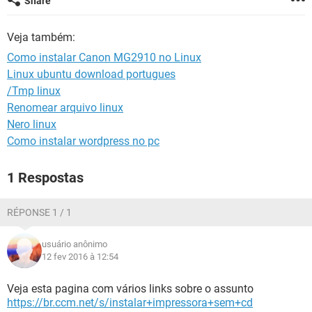
Share
GUIA DE COMPRAS
Veja também:
Como instalar Canon MG2910 no Linux
Linux ubuntu download portugues
/Tmp linux
Renomear arquivo linux
Nero linux
Como instalar wordpress no pc
1 Respostas
RÉPONSE 1 / 1
usuário anônimo
12 fev 2016 à 12:54
Veja esta pagina com vários links sobre o assunto
https://br.ccm.net/s/instalar+impressora+sem+cd