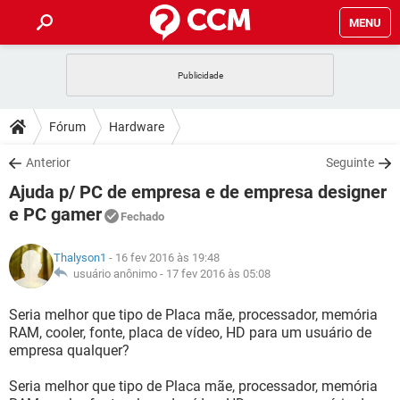
MENU
INÍCIO
JOGOS
WHATSAPP
DICAS
Fórum
Hardware
CELULAR
FACEBOOK
JOGOS
WHATSAPP
DOWNLOADS
Anterior
Seguinte
OUTLOOK
EXCEL
CELULAR
FACEBOOK
Ajuda p/ PC de empresa e de empresa designer
INSTAGRAM
JOGOS
GMAIL
WHATSAPP
FÓRUM
OUTLOOK
EXCEL
e PC gamer
Fechado
GUIA DE COMPRAS
CELULAR
FACEBOOK
INSTAGRAM
JOGOS
GMAIL
WHATSAPP
GLOSSÁRIO
OUTLOOK
EXCEL
Thalyson1
- 16 fev 2016 às 19:48
GUIA DE COMPRAS
CELULAR
FACEBOOK
usuário anônimo -
17 fev 2016 às 05:08
INSTAGRAM
JOGOS
GMAIL
WHATSAPP
OUTLOOK
EXCEL
Seria melhor que tipo de Placa mãe, processador, memória
GUIA DE COMPRAS
CELULAR
FACEBOOK
INSTAGRAM
GMAIL
RAM, cooler, fonte, placa de vídeo, HD para um usuário de
OUTLOOK
EXCEL
empresa qualquer?
GUIA DE COMPRAS
INSTAGRAM
GMAIL
Seria melhor que tipo de Placa mãe, processador, memória