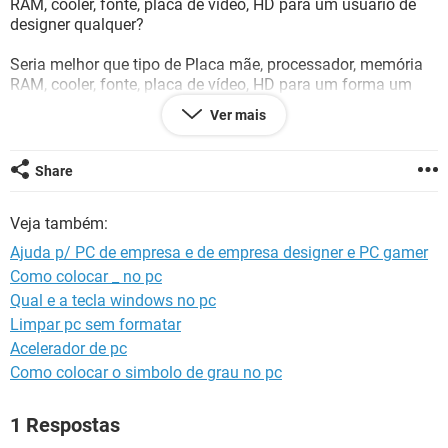
RAM, cooler, fonte, placa de vídeo, HD para um usuário de
GUIA DE COMPRAS
designer qualquer?
Seria melhor que tipo de Placa mãe, processador, memória
RAM, cooler, fonte, placa de vídeo, HD para um forma um
"PC gamer"?
Ver mais
Estou com dúvida e preciso de ajuda! Para uma empresa é
normal usar Linux por ser gratuito, pois seria muito caro
Share
impor Windows original pago para todos.
Veja também:
E para um usuário de designer um MAC e Linus são ótimos
certo?
Ajuda p/ PC de empresa e de empresa designer e PC gamer
Como colocar _ no pc
E para um PC gamer um Windows vai bem?
Qual e a tecla windows no pc
Estou com dúvida. De qual opção seria melhor, para cada
Limpar pc sem formatar
tipo!
Acelerador de pc
Como colocar o simbolo de grau no pc
1 Respostas