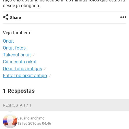
GUIA DE COMPRAS
desde já obrigada.
Share
Veja também:
Orkut
Orkut fotos
Takeout orkut
✓
Criar conta orkut
Orkut fotos antigas
✓
Entrar no orkut antigo
✓
1 Respostas
RESPOSTA 1 / 1
usuário anônimo
18 fev 2016 às 04:46