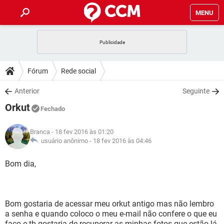
MENU
INÍCIO
JOGOS
WHATSAPP
DICAS
Fórum
Rede social
CELULAR
FACEBOOK
JOGOS
WHATSAPP
DOWNLOADS
Anterior
Seguinte
OUTLOOK
EXCEL
CELULAR
FACEBOOK
Orkut
INSTAGRAM
JOGOS
GMAIL
WHATSAPP
Fechado
FÓRUM
OUTLOOK
EXCEL
GUIA DE COMPRAS
CELULAR
FACEBOOK
Branca
- 18 fev 2016 às 01:20
INSTAGRAM
JOGOS
GMAIL
WHATSAPP
GLOSSÁRIO
usuário anônimo -
18 fev 2016 às 04:46
OUTLOOK
EXCEL
GUIA DE COMPRAS
CELULAR
FACEBOOK
INSTAGRAM
JOGOS
GMAIL
WHATSAPP
Bom dia,
OUTLOOK
EXCEL
GUIA DE COMPRAS
CELULAR
FACEBOOK
INSTAGRAM
GMAIL
OUTLOOK
EXCEL
GUIA DE COMPRAS
Bom gostaria de acessar meu orkut antigo mas não lembro
INSTAGRAM
GMAIL
a senha e quando coloco o meu e-mail não confere o que eu
faço e tb gostaria de recuperar as minhas fotos que estão lá