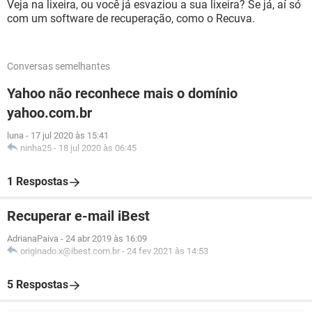
Veja na lixeira, ou você já esvaziou a sua lixeira? Se já, aí só
com um software de recuperação, como o Recuva.
Conversas semelhantes
Yahoo não reconhece mais o domínio
yahoo.com.br
luna
-
17 jul 2020 às 15:41
ninha25
-
18 jul 2020 às 06:45
1 Respostas
Recuperar e-mail iBest
AdrianaPaiva
-
24 abr 2019 às 16:09
originado.x@ibest.com.br
-
24 fev 2021 às 14:53
5 Respostas