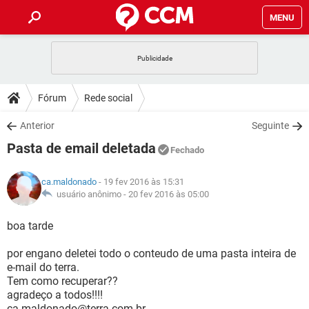
MENU
INÍCIO
JOGOS
WHATSAPP
DICAS
Fórum
Rede social
CELULAR
FACEBOOK
JOGOS
WHATSAPP
DOWNLOADS
Anterior
Seguinte
OUTLOOK
EXCEL
CELULAR
FACEBOOK
Pasta de email deletada
INSTAGRAM
JOGOS
GMAIL
WHATSAPP
Fechado
FÓRUM
OUTLOOK
EXCEL
GUIA DE COMPRAS
CELULAR
FACEBOOK
ca.maldonado
- 19 fev 2016 às 15:31
INSTAGRAM
JOGOS
GMAIL
WHATSAPP
GLOSSÁRIO
usuário anônimo -
20 fev 2016 às 05:00
OUTLOOK
EXCEL
GUIA DE COMPRAS
CELULAR
FACEBOOK
INSTAGRAM
JOGOS
GMAIL
WHATSAPP
boa tarde
OUTLOOK
EXCEL
GUIA DE COMPRAS
CELULAR
FACEBOOK
por engano deletei todo o conteudo de uma pasta inteira de
INSTAGRAM
GMAIL
e-mail do terra.
OUTLOOK
EXCEL
GUIA DE COMPRAS
Tem como recuperar??
INSTAGRAM
GMAIL
agradeço a todos!!!!
ca.maldonado@terra.com.br