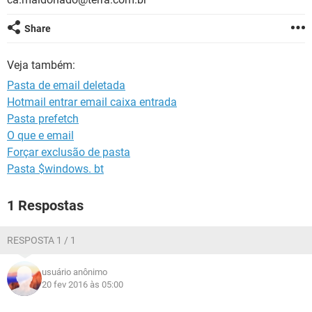
GUIA DE COMPRAS
Share
Veja também:
Pasta de email deletada
Hotmail entrar email caixa entrada
Pasta prefetch
O que e email
Forçar exclusão de pasta
Pasta $windows. bt
1 Respostas
RESPOSTA 1 / 1
usuário anônimo
20 fev 2016 às 05:00