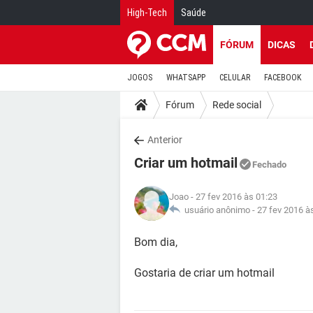
High-Tech
Saúde
FÓRUM
DICAS
JOGOS
WHATSAPP
CELULAR
FACEBOOK
Fórum
Rede social
Anterior
Criar um hotmail
Fechado
Joao
- 27 fev 2016 às 01:23
usuário anônimo -
27 fev 2016 à
Bom dia,
Gostaria de criar um hotmail