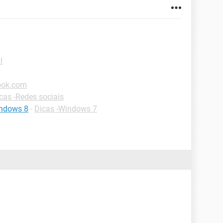
l
look.com
cas -Redes sociais
indows 8
-
Dicas -Windows 7