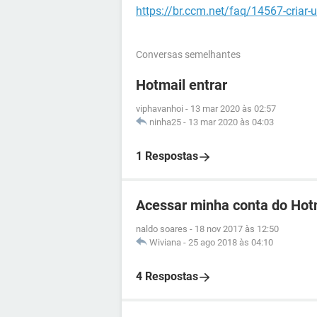
https://br.ccm.net/faq/14567-criar
Conversas semelhantes
Hotmail entrar
viphavanhoi
-
13 mar 2020 às 02:57
ninha25
-
13 mar 2020 às 04:03
1 Respostas
Acessar minha conta do Hot
naldo soares
-
18 nov 2017 às 12:50
Wiviana
-
25 ago 2018 às 04:10
4 Respostas