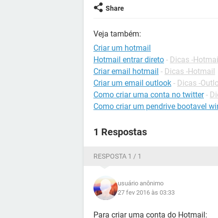
Share
Veja também:
Criar um hotmail
Hotmail entrar direto
-
Dicas -Hotmai
Criar email hotmail
-
Dicas -Hotmail
Criar um email outlook
-
Dicas -Out
Como criar uma conta no twitter
-
Di
Como criar um pendrive bootavel w
1 Respostas
RESPOSTA 1 / 1
usuário anônimo
27 fev 2016 às 03:33
Para criar uma conta do Hotmail: