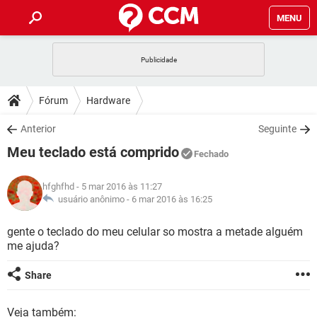
MENU
INÍCIO
JOGOS
WHATSAPP
DICAS
Fórum
Hardware
CELULAR
FACEBOOK
JOGOS
WHATSAPP
DOWNLOADS
Anterior
Seguinte
OUTLOOK
EXCEL
CELULAR
FACEBOOK
Meu teclado está comprido
INSTAGRAM
JOGOS
GMAIL
WHATSAPP
Fechado
FÓRUM
OUTLOOK
EXCEL
GUIA DE COMPRAS
CELULAR
FACEBOOK
hfghfhd
- 5 mar 2016 às 11:27
INSTAGRAM
JOGOS
GMAIL
WHATSAPP
GLOSSÁRIO
usuário anônimo -
6 mar 2016 às 16:25
OUTLOOK
EXCEL
GUIA DE COMPRAS
CELULAR
FACEBOOK
INSTAGRAM
JOGOS
GMAIL
WHATSAPP
gente o teclado do meu celular so mostra a metade alguém
OUTLOOK
EXCEL
me ajuda?
GUIA DE COMPRAS
CELULAR
FACEBOOK
INSTAGRAM
GMAIL
OUTLOOK
EXCEL
Share
GUIA DE COMPRAS
INSTAGRAM
GMAIL
Veja também: