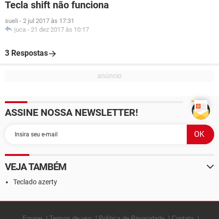
Tecla shift não funciona
sueli
-
2 jul 2017 às 17:31
juca
-
21 dez 2017 às 10:17
3 Respostas
ASSINE NOSSA NEWSLETTER!
VEJA TAMBÉM
Teclado azerty
Equipe
Termos de uso
Política de Privacidade
Contato