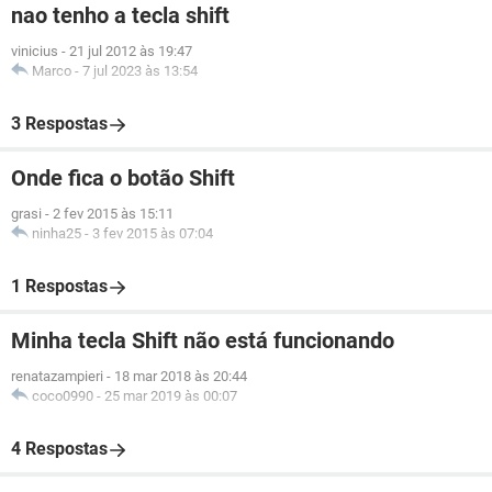
nao tenho a tecla shift
vinicius
-
21 jul 2012 às 19:47
Marco
-
7 jul 2023 às 13:54
3 Respostas
Onde fica o botão Shift
grasi
-
2 fev 2015 às 15:11
ninha25
-
3 fev 2015 às 07:04
1 Respostas
Minha tecla Shift não está funcionando
renatazampieri
-
18 mar 2018 às 20:44
coco0990
-
25 mar 2019 às 00:07
4 Respostas