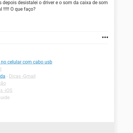
 depois desistalei o driver e o som da caixa de som
!!!!! O que faço?
 no celular com cabo usb
l
ada
-
Dicas -Gmail
ção
s -iOS
Guide