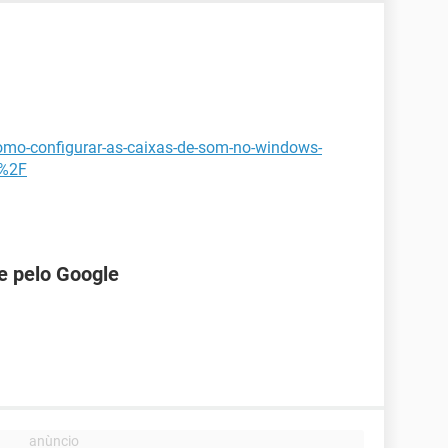
como-configurar-as-caixas-de-som-no-windows-
=%2F
e pelo Google