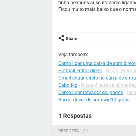
tinha nenhuns auscultadores ligados
Ficou muito mais baixo que o normal 
Share
Veja também:
Como ligar uma caixa de som direto
Hotmail entrar direto
-
Dicas -Hotmai
Gmail entrar direto na caixa de entr
Cabo tkg
-
Dicas -Fonte de alimenta
Como ligar roteador de iphone
-
Dica
Baixar driver de som win10 grátis
- 
1 Respostas
RESPOSTA 1 / 1