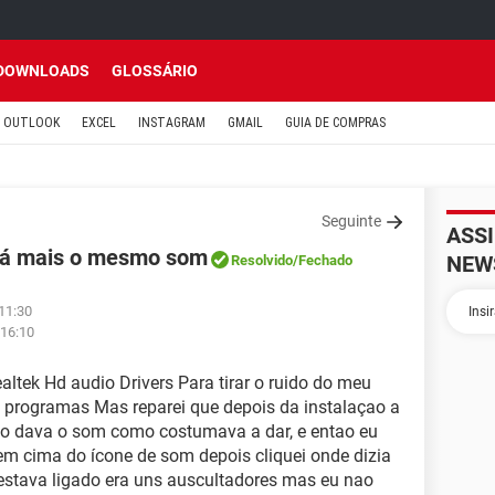
DOWNLOADS
GLOSSÁRIO
OUTLOOK
EXCEL
INSTAGRAM
GMAIL
GUIA DE COMPRAS
Seguinte
ASS
dá mais o mesmo som
NEW
Resolvido
/Fechado
11:30
 16:10
altek Hd audio Drivers Para tirar o ruido do meu
os programas Mas reparei que depois da instalaçao a
o dava o som como costumava a dar, e entao eu
 em cima do ícone de som depois cliquei onde dizia
 estava ligado era uns auscultadores mas eu nao