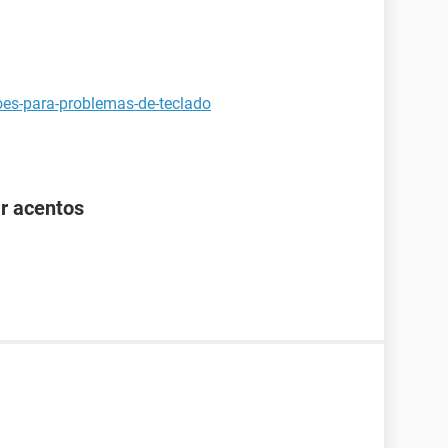
oes-para-problemas-de-teclado
r acentos