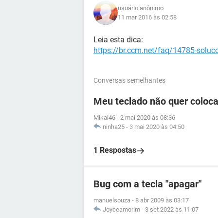
usuário anônimo
11 mar 2016 às 02:58
Leia esta dica:
https://br.ccm.net/faq/14785-soluc
Conversas semelhantes
Meu teclado não quer coloca
Mikai46
-
2 mai 2020 às 08:36
ninha25
-
3 mai 2020 às 04:50
1 Respostas
Bug com a tecla "apagar"
manuelsouza
-
8 abr 2009 às 03:17
Joyceamorim
-
3 set 2022 às 11:07