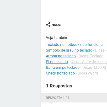
Share
Veja também:
Teclado no notbook não funciona
Símbolo de grau no teclado
-
Dicas -
Arroba no teclado
-
Dicas -Teclado
Pi no teclado
-
Dicas -Suíte de escrit
Barra em pé teclado
-
Dicas -MacOS
Check no teclado
-
Dicas -Word
1 Respostas
RESPOSTA 1 / 1