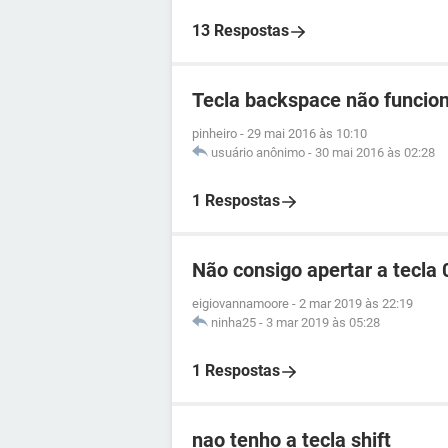
13 Respostas
Tecla backspace não funcio
pinheiro
-
29 mai 2016 às 10:10
usuário anônimo
-
30 mai 2016 às 02:28
1 Respostas
Não consigo apertar a tecla 
eigiovannamoore
-
2 mar 2019 às 22:19
ninha25
-
3 mar 2019 às 05:28
1 Respostas
nao tenho a tecla shift