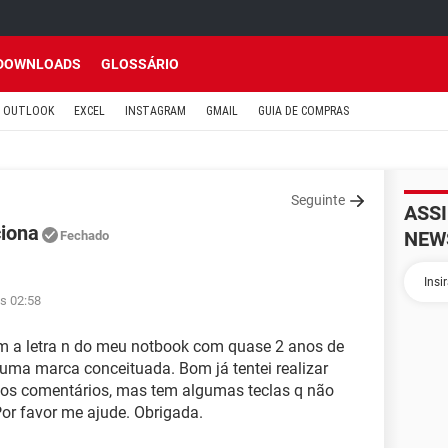
DOWNLOADS
GLOSSÁRIO
OUTLOOK
EXCEL
INSTAGRAM
GMAIL
GUIA DE COMPRAS
Seguinte
ASS
ciona
NEW
Fechado
s 02:58
m a letra n do meu notbook com quase 2 anos de
uma marca conceituada. Bom já tentei realizar
dos comentários, mas tem algumas teclas q não
 Por favor me ajude. Obrigada.