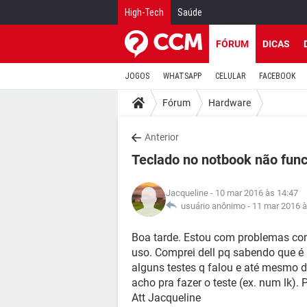
High-Tech
Saúde
FÓRUM
DICAS
JOGOS
WHATSAPP
CELULAR
FACEBOOK
Fórum
Hardware
Anterior
Teclado no notbook não fun
Jacqueline
- 10 mar 2016 às 14:47
usuário anônimo -
11 mar 2016 à
Boa tarde. Estou com problemas co
uso. Comprei dell pq sabendo que é 
alguns testes q falou e até mesmo 
acho pra fazer o teste (ex. num lk).
Att Jacqueline