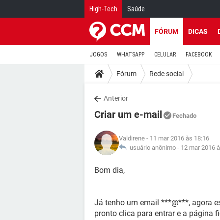
High-Tech
Saúde
FÓRUM
DICAS
JOGOS
WHATSAPP
CELULAR
FACEBOOK
Fórum
Rede social
Anterior
Criar um e-mail
Fechado
Valdirene
- 11 mar 2016 às 18:16
usuário anônimo -
12 mar 2016 à
Bom dia,
Já tenho um email ***@***, agora e
pronto clica para entrar e a página 