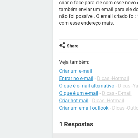
criar o face para ele com esse novo e
também enviar um email para ele d
não foi possível. O email criado foi
com esse endereço mais.
Share
Veja também:
Criar um e-mail
Entrar no e-mail
-
Dicas -Hotmail
O que é e-mail alternativo
-
Dicas -Y
O que é um e-mail
-
Dicas - E-mail
Criar hot mail
-
Dicas -Hotmail
Criar um email outlook
-
Dicas -Out
1 Respostas