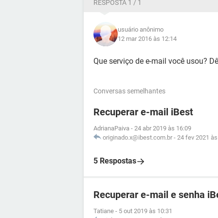
RESPOSTA 1 / 1
usuário anônimo
12 mar 2016 às 12:14
Que serviço de e-mail você usou? Dê
Conversas semelhantes
Recuperar e-mail iBest
AdrianaPaiva
-
24 abr 2019 às 16:09
originado.x@ibest.com.br
-
24 fev 2021 às
5 Respostas
Recuperar e-mail e senha iB
Tatiane
-
5 out 2019 às 10:31