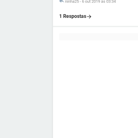
ninha25
-
6 out 2019 às 03:34
1 Respostas