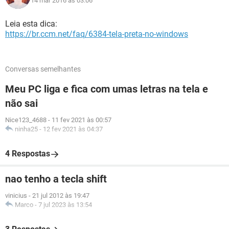
14 mar 2016 às 03:06
Leia esta dica:
https://br.ccm.net/faq/6384-tela-preta-no-windows
Conversas semelhantes
Meu PC liga e fica com umas letras na tela e
não sai
Nice123_4688
-
11 fev 2021 às 00:57
ninha25
-
12 fev 2021 às 04:37
4 Respostas
nao tenho a tecla shift
vinicius
-
21 jul 2012 às 19:47
Marco
-
7 jul 2023 às 13:54