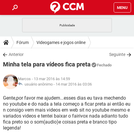
MENU
INÍCIO
JOGOS
WHATSAPP
DICAS
Fórum
Videogames e jogos online
CELULAR
FACEBOOK
JOGOS
WHATSAPP
DOWNLOADS
Anterior
Seguinte
OUTLOOK
EXCEL
CELULAR
FACEBOOK
Minha tela para vídeos fica preta
INSTAGRAM
JOGOS
GMAIL
WHATSAPP
Fechado
FÓRUM
OUTLOOK
EXCEL
GUIA DE COMPRAS
CELULAR
FACEBOOK
Marcos
- 13 mar 2016 às 14:59
INSTAGRAM
JOGOS
GMAIL
WHATSAPP
GLOSSÁRIO
usuário anônimo -
14 mar 2016 às 03:06
OUTLOOK
EXCEL
GUIA DE COMPRAS
CELULAR
FACEBOOK
INSTAGRAM
JOGOS
GMAIL
WHATSAPP
Gente,por favor me ajudem...esses dias eu tava mechendo
OUTLOOK
EXCEL
no youtube e do nada a tela começo a ficar preta ai então eu
GUIA DE COMPRAS
CELULAR
FACEBOOK
n consigo vem mais videos em web sit no youtube mesmo e
INSTAGRAM
GMAIL
variados videos e tentei baixar o fairivox nada adianto tudo
OUTLOOK
EXCEL
GUIA DE COMPRAS
fica preto so o som(audio)e coisas preta e branco tipo
INSTAGRAM
GMAIL
legenda!