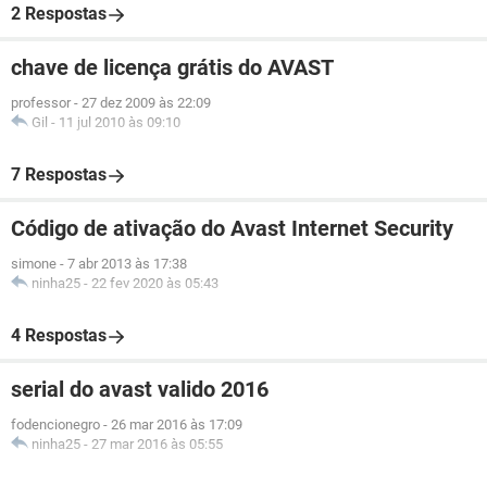
2 Respostas
chave de licença grátis do AVAST
professor
-
27 dez 2009 às 22:09
Gil
-
11 jul 2010 às 09:10
7 Respostas
Código de ativação do Avast Internet Security
simone
-
7 abr 2013 às 17:38
ninha25
-
22 fev 2020 às 05:43
4 Respostas
serial do avast valido 2016
fodencionegro
-
26 mar 2016 às 17:09
ninha25
-
27 mar 2016 às 05:55