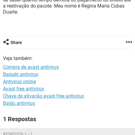
GUIA DE COMPRAS
a reativação do pacote. Meu nome é Regina Maria Cubas
Duarte.
Share
Veja também:
Compra de avast antivirus
Baixaki antivirus
Antivirus online
Avast free antivirus
Chave de ativação avast free antivirus
Baidu antivirus
1 Respostas
RESPOSTA 1 / 1