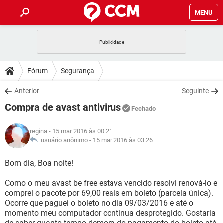
MENU
INÍCIO
JOGOS
WHATSAPP
DICAS
Fórum
Segurança
CELULAR
FACEBOOK
JOGOS
WHATSAPP
DOWNLOADS
Anterior
Seguinte
OUTLOOK
EXCEL
CELULAR
FACEBOOK
Compra de avast antivirus
INSTAGRAM
JOGOS
GMAIL
WHATSAPP
Fechado
FÓRUM
OUTLOOK
EXCEL
GUIA DE COMPRAS
CELULAR
FACEBOOK
regina
- 15 mar 2016 às 00:21
INSTAGRAM
JOGOS
GMAIL
WHATSAPP
GLOSSÁRIO
usuário anônimo -
15 mar 2016 às 03:26
OUTLOOK
EXCEL
GUIA DE COMPRAS
CELULAR
FACEBOOK
INSTAGRAM
JOGOS
GMAIL
WHATSAPP
Bom dia, Boa noite!
OUTLOOK
EXCEL
GUIA DE COMPRAS
CELULAR
FACEBOOK
Como o meu avast be free estava vencido resolvi renová-lo e
INSTAGRAM
GMAIL
comprei o pacote por 69,00 reais em boleto (parcela única).
OUTLOOK
EXCEL
GUIA DE COMPRAS
Ocorre que paguei o boleto no dia 09/03/2016 e até o
INSTAGRAM
GMAIL
momento meu computador continua desprotegido. Gostaria
de saber quanto tempo demora do pagamento do boleto até