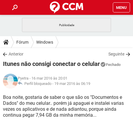
MENU
INÍCIO
JOGOS
WHATSAPP
DICAS
Fórum
Windows
CELULAR
FACEBOOK
JOGOS
WHATSAPP
DOWNLOADS
Anterior
Seguinte
OUTLOOK
EXCEL
CELULAR
FACEBOOK
Itunes não consigi conectar o celular
INSTAGRAM
JOGOS
GMAIL
WHATSAPP
Fechado
FÓRUM
OUTLOOK
EXCEL
GUIA DE COMPRAS
CELULAR
FACEBOOK
Pyetra
- 16 mar 2016 às 20:01
INSTAGRAM
JOGOS
GMAIL
WHATSAPP
GLOSSÁRIO
Perfil bloqueado -
19 mar 2016 às 06:19
OUTLOOK
EXCEL
GUIA DE COMPRAS
CELULAR
FACEBOOK
INSTAGRAM
JOGOS
GMAIL
WHATSAPP
Boa noite, gostaria de saber o que são os "Documentos e
OUTLOOK
EXCEL
Dados" do meu celular.. porém já apaguei e instalei varias
GUIA DE COMPRAS
CELULAR
FACEBOOK
vezes os aplicativos e de nada adiantou, porque ainda
INSTAGRAM
GMAIL
continua pegar 7,94 GB da minha memória...
OUTLOOK
EXCEL
GUIA DE COMPRAS
INSTAGRAM
GMAIL