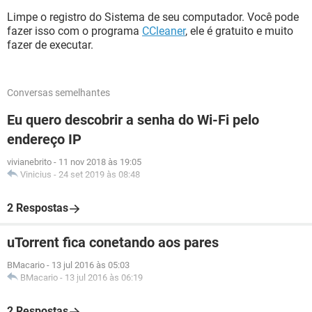
Limpe o registro do Sistema de seu computador. Você pode
fazer isso com o programa
CCleaner
, ele é gratuito e muito
fazer de executar.
Conversas semelhantes
Eu quero descobrir a senha do Wi-Fi pelo
endereço IP
vivianebrito
-
11 nov 2018 às 19:05
Vinicius
-
24 set 2019 às 08:48
2 Respostas
uTorrent fica conetando aos pares
BMacario
-
13 jul 2016 às 05:03
BMacario
-
13 jul 2016 às 06:19
2 Respostas