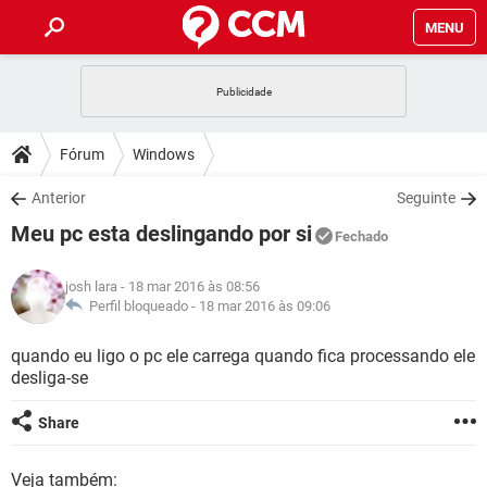
MENU
INÍCIO
JOGOS
WHATSAPP
DICAS
Fórum
Windows
CELULAR
FACEBOOK
JOGOS
WHATSAPP
DOWNLOADS
Anterior
Seguinte
OUTLOOK
EXCEL
CELULAR
FACEBOOK
Meu pc esta deslingando por si
INSTAGRAM
JOGOS
GMAIL
WHATSAPP
Fechado
FÓRUM
OUTLOOK
EXCEL
GUIA DE COMPRAS
CELULAR
FACEBOOK
josh lara
- 18 mar 2016 às 08:56
INSTAGRAM
JOGOS
GMAIL
WHATSAPP
GLOSSÁRIO
Perfil bloqueado -
18 mar 2016 às 09:06
OUTLOOK
EXCEL
GUIA DE COMPRAS
CELULAR
FACEBOOK
INSTAGRAM
JOGOS
GMAIL
WHATSAPP
quando eu ligo o pc ele carrega quando fica processando ele
OUTLOOK
EXCEL
desliga-se
GUIA DE COMPRAS
CELULAR
FACEBOOK
INSTAGRAM
GMAIL
OUTLOOK
EXCEL
Share
GUIA DE COMPRAS
INSTAGRAM
GMAIL
Veja também: