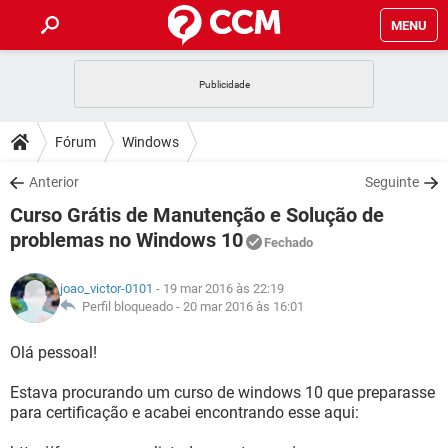
MENU
INÍCIO
JOGOS
WHATSAPP
DICAS
Fórum
Windows
CELULAR
FACEBOOK
JOGOS
WHATSAPP
DOWNLOADS
Anterior
Seguinte
OUTLOOK
EXCEL
CELULAR
FACEBOOK
Curso Grátis de Manutenção e Solução de
INSTAGRAM
JOGOS
GMAIL
WHATSAPP
FÓRUM
OUTLOOK
EXCEL
problemas no Windows 10
Fechado
GUIA DE COMPRAS
CELULAR
FACEBOOK
INSTAGRAM
JOGOS
GMAIL
WHATSAPP
GLOSSÁRIO
OUTLOOK
EXCEL
joao_victor-0101
- 19 mar 2016 às 22:19
GUIA DE COMPRAS
CELULAR
FACEBOOK
Perfil bloqueado -
20 mar 2016 às 16:01
INSTAGRAM
JOGOS
GMAIL
WHATSAPP
OUTLOOK
EXCEL
Olá pessoal!
GUIA DE COMPRAS
CELULAR
FACEBOOK
INSTAGRAM
GMAIL
OUTLOOK
EXCEL
Estava procurando um curso de windows 10 que preparasse
GUIA DE COMPRAS
para certificação e acabei encontrando esse aqui:
INSTAGRAM
GMAIL