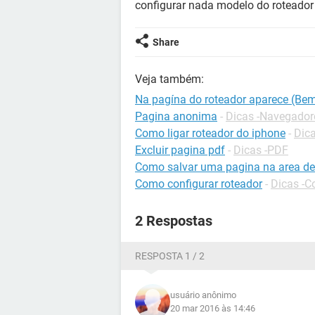
configurar nada modelo do roteador
Share
Veja também:
Na pagína do roteador aparece (Bem 
Pagina anonima
-
Dicas -Navegador
Como ligar roteador do iphone
-
Dica
Excluir pagina pdf
-
Dicas -PDF
Como salvar uma pagina na area de
Como configurar roteador
-
Dicas -C
2 Respostas
RESPOSTA 1 / 2
usuário anônimo
20 mar 2016 às 14:46