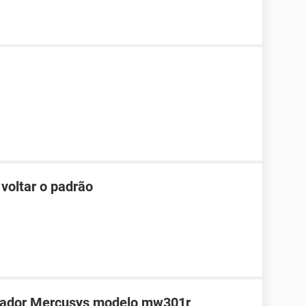
 voltar o padrão
teador Mercusys modelo mw301r