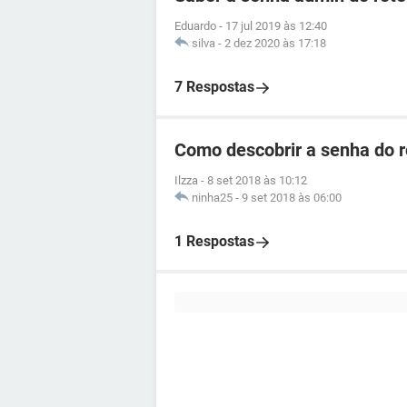
Eduardo
-
17 jul 2019 às 12:40
silva
-
2 dez 2020 às 17:18
7 Respostas
Como descobrir a senha do 
Ilzza
-
8 set 2018 às 10:12
ninha25
-
9 set 2018 às 06:00
1 Respostas