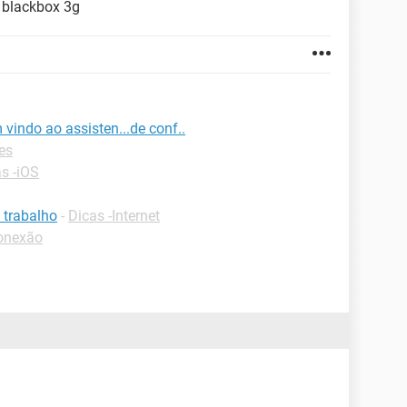
 blackbox 3g
vindo ao assisten...de conf..
es
s -iOS
 trabalho
-
Dicas -Internet
onexão