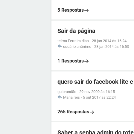
3 Respostas
Sair da página
telma Ferreira dias
-
28 jan 2014 às 16:24
usuário anônimo
-
28 jan 2014 às 16:53
1 Respostas
quero sair do facebook lite e
gu brandão
-
29 nov 2009 às 16:15
Maria reis
-
5 out 2017 às 22:24
265 Respostas
Saber a senha admin do ro