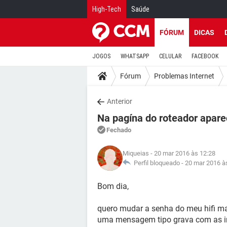
High-Tech
Saúde
FÓRUM
DICAS
JOGOS
WHATSAPP
CELULAR
FACEBOOK
Fórum
Problemas Internet
Anterior
Na pagína do roteador aparec
Fechado
Miqueias
- 20 mar 2016 às 12:28
Perfil bloqueado -
20 mar 2016 à
Bom dia,
quero mudar a senha do meu hifi ma
uma mensagem tipo grava com as i