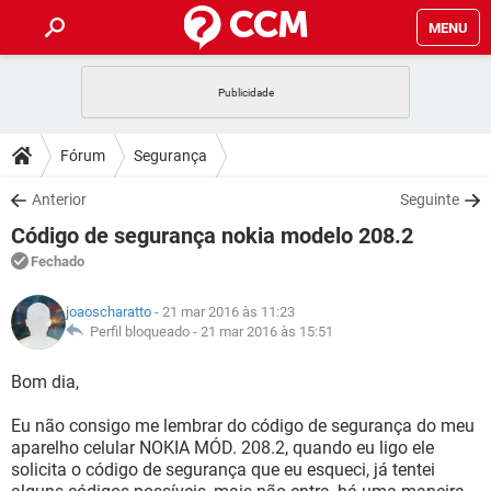
MENU
INÍCIO
JOGOS
WHATSAPP
DICAS
Fórum
Segurança
CELULAR
FACEBOOK
JOGOS
WHATSAPP
DOWNLOADS
Anterior
Seguinte
OUTLOOK
EXCEL
CELULAR
FACEBOOK
Código de segurança nokia modelo 208.2
INSTAGRAM
JOGOS
GMAIL
WHATSAPP
FÓRUM
OUTLOOK
EXCEL
Fechado
GUIA DE COMPRAS
CELULAR
FACEBOOK
INSTAGRAM
JOGOS
GMAIL
WHATSAPP
GLOSSÁRIO
OUTLOOK
joaoscharatto
- 21 mar 2016 às 11:23
EXCEL
GUIA DE COMPRAS
CELULAR
FACEBOOK
Perfil bloqueado -
21 mar 2016 às 15:51
INSTAGRAM
JOGOS
GMAIL
WHATSAPP
OUTLOOK
EXCEL
Bom dia,
GUIA DE COMPRAS
CELULAR
FACEBOOK
INSTAGRAM
GMAIL
Eu não consigo me lembrar do código de segurança do meu
OUTLOOK
EXCEL
GUIA DE COMPRAS
aparelho celular NOKIA MÓD. 208.2, quando eu ligo ele
INSTAGRAM
GMAIL
solicita o código de segurança que eu esqueci, já tentei