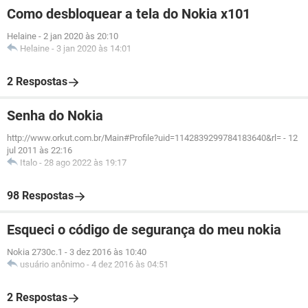
Como desbloquear a tela do Nokia x101
Helaine
-
2 jan 2020 às 20:10
Helaine
-
3 jan 2020 às 14:01
2 Respostas
Senha do Nokia
http://www.orkut.com.br/Main#Profile?uid=1142839299784183640&rl=
-
12
jul 2011 às 22:16
Italo
-
28 ago 2022 às 19:17
98 Respostas
Esqueci o código de segurança do meu nokia
Nokia 2730c.1
-
3 dez 2016 às 10:40
usuário anônimo
-
4 dez 2016 às 04:51
2 Respostas