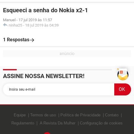
Esqueeci a senha do Nokia x2-1
Manuel
-
17 jul 2019 às 11:57
ninha25
-
18 jul 2019 às 04:39
1 Respostas
ASSINE NOSSA NEWSLETTER!
Equipe
Termos de uso
Política de Privacidade
Contato
Regulamento
A Revista Da Mulher
Configuração de cookies