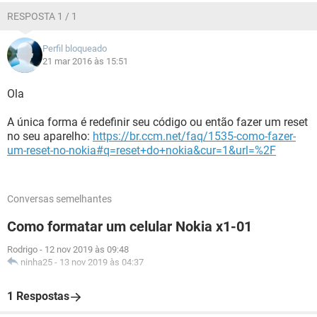
RESPOSTA 1 / 1
Perfil bloqueado
21 mar 2016 às 15:51
Ola
A única forma é redefinir seu código ou então fazer um reset
no seu aparelho:
https://br.ccm.net/faq/1535-como-fazer-
um-reset-no-nokia#q=reset+do+nokia&cur=1&url=%2F
Conversas semelhantes
Como formatar um celular Nokia x1-01
Rodrigo
-
12 nov 2019 às 09:48
ninha25
-
13 nov 2019 às 04:37
1 Respostas