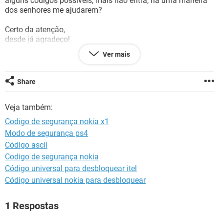
alguns códigos possíveis, mais não entra, há uma maneira
GUIA DE COMPRAS
dos senhores me ajudarem?
Certo da atenção,
desde já agradeço!
Ver mais
att.
João.
Share
EMAIL: joaoscharatto@gmail.com
Veja também:
Codigo de segurança nokia x1
Modo de segurança ps4
Código ascii
Codigo de segurança nokia
Código universal para desbloquear itel
Código universal nokia para desbloquear
1 Respostas