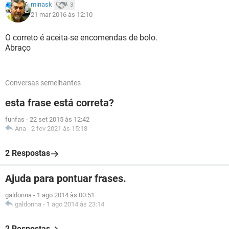
minask
3
21 mar 2016 às 12:10
O correto é aceita-se encomendas de bolo.
Abraço
Conversas semelhantes
esta frase está correta?
funfas
-
22 set 2015 às 12:42
Ana
-
2 fev 2021 às 15:18
2 Respostas
Ajuda para pontuar frases.
galdonna
-
1 ago 2014 às 00:51
galdonna
-
1 ago 2014 às 23:14
2 Respostas