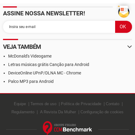
ASSINE NOSSA NEWSLETTER!
VEJA TAMBÉM
McDonald's Videogame
Letras músicas grátis Canção para Android
DeviceOnline UPnP/DLNA MC - Chrome
Palco MP3 para Android
Equipe
Termos de uso
Política de Privacidade
Contato
Regulamento
A Revista Da Mulher
Configuração de cookies