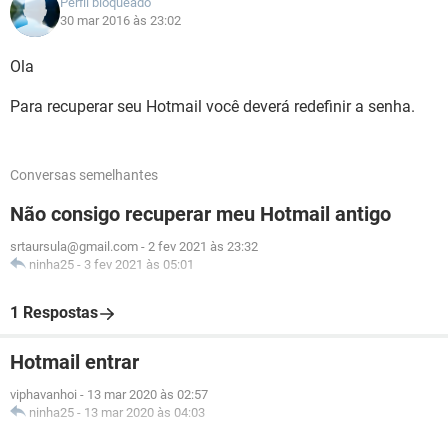
Perfil bloqueado
30 mar 2016 às 23:02
Ola
Para recuperar seu Hotmail você deverá redefinir a senha.
Conversas semelhantes
Não consigo recuperar meu Hotmail antigo
srtaursula@gmail.com
-
2 fev 2021 às 23:32
ninha25
-
3 fev 2021 às 05:01
1 Respostas
Hotmail entrar
viphavanhoi
-
13 mar 2020 às 02:57
ninha25
-
13 mar 2020 às 04:03