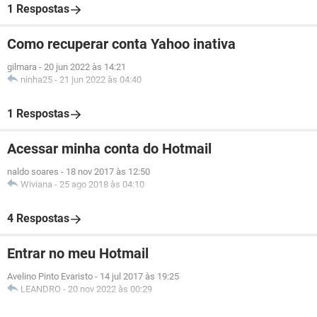
1 Respostas
Como recuperar conta Yahoo inativa
gilmara
-
20 jun 2022 às 14:21
ninha25
-
21 jun 2022 às 04:40
1 Respostas
Acessar minha conta do Hotmail
naldo soares
-
18 nov 2017 às 12:50
Wiviana
-
25 ago 2018 às 04:10
4 Respostas
Entrar no meu Hotmail
Avelino Pinto Evaristo
-
14 jul 2017 às 19:25
LEANDRO
-
20 nov 2022 às 00:29