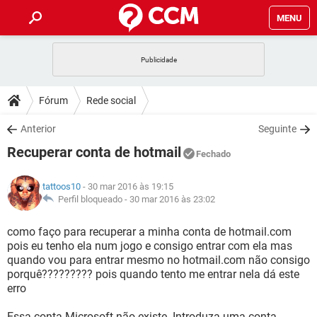
MENU
INÍCIO
JOGOS
WHATSAPP
DICAS
Fórum
Rede social
CELULAR
FACEBOOK
JOGOS
WHATSAPP
DOWNLOADS
Anterior
Seguinte
OUTLOOK
EXCEL
CELULAR
FACEBOOK
Recuperar conta de hotmail
INSTAGRAM
JOGOS
GMAIL
WHATSAPP
Fechado
FÓRUM
OUTLOOK
EXCEL
GUIA DE COMPRAS
CELULAR
FACEBOOK
tattoos10
- 30 mar 2016 às 19:15
INSTAGRAM
JOGOS
GMAIL
WHATSAPP
GLOSSÁRIO
Perfil bloqueado -
30 mar 2016 às 23:02
OUTLOOK
EXCEL
GUIA DE COMPRAS
CELULAR
FACEBOOK
INSTAGRAM
JOGOS
GMAIL
WHATSAPP
como faço para recuperar a minha conta de hotmail.com
OUTLOOK
EXCEL
pois eu tenho ela num jogo e consigo entrar com ela mas
GUIA DE COMPRAS
CELULAR
FACEBOOK
quando vou para entrar mesmo no hotmail.com não consigo
INSTAGRAM
GMAIL
porquê????????? pois quando tento me entrar nela dá este
OUTLOOK
EXCEL
GUIA DE COMPRAS
erro
INSTAGRAM
GMAIL
Essa conta Microsoft não existe. Introduza uma conta