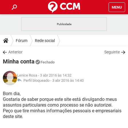
MENU
INÍCIO
JOGOS
WHATSAPP
DICAS
Fórum
Rede social
CELULAR
FACEBOOK
JOGOS
WHATSAPP
DOWNLOADS
Anterior
Seguinte
OUTLOOK
EXCEL
CELULAR
FACEBOOK
Minha conta
INSTAGRAM
JOGOS
GMAIL
WHATSAPP
Fechado
FÓRUM
OUTLOOK
EXCEL
GUIA DE COMPRAS
CELULAR
FACEBOOK
Lenice Rosa
- 3 abr 2016 às 14:32
INSTAGRAM
JOGOS
GMAIL
WHATSAPP
GLOSSÁRIO
Perfil bloqueado -
3 abr 2016 às 14:40
OUTLOOK
EXCEL
GUIA DE COMPRAS
CELULAR
FACEBOOK
INSTAGRAM
JOGOS
GMAIL
WHATSAPP
Bom dia,
OUTLOOK
EXCEL
Gostaria de saber porque este site está divulgando meus
GUIA DE COMPRAS
CELULAR
FACEBOOK
assuntos particulares como processo se não autorizei.
INSTAGRAM
GMAIL
Peço que tire minhas informações pessoais e empresariais
OUTLOOK
EXCEL
GUIA DE COMPRAS
deste site.
INSTAGRAM
GMAIL