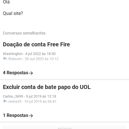
Olá
Qual site?
Conversas semelhantes
Doação de conta Free Fire
Washington
-
4 jul 2022 às 18:50
Robsom
-
20 out 2023 às 10:12
4 Respostas
Excluir conta de bate papo do UOL
Carlos_3699
-
9 jul 2019 às 12:18
ninha25
-
10 jul 2019 às 06:41
1 Respostas