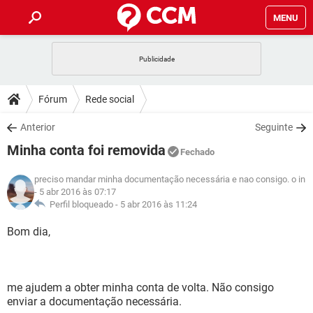
MENU
INÍCIO
JOGOS
WHATSAPP
DICAS
Fórum
Rede social
CELULAR
FACEBOOK
JOGOS
WHATSAPP
DOWNLOADS
Anterior
Seguinte
OUTLOOK
EXCEL
CELULAR
FACEBOOK
Minha conta foi removida
INSTAGRAM
JOGOS
GMAIL
WHATSAPP
Fechado
FÓRUM
OUTLOOK
EXCEL
GUIA DE COMPRAS
CELULAR
FACEBOOK
preciso mandar minha documentação necessária e nao consigo. o in
INSTAGRAM
JOGOS
GMAIL
WHATSAPP
- 5 abr 2016 às 07:17
GLOSSÁRIO
OUTLOOK
EXCEL
Perfil bloqueado -
5 abr 2016 às 11:24
GUIA DE COMPRAS
CELULAR
FACEBOOK
INSTAGRAM
JOGOS
GMAIL
WHATSAPP
Bom dia,
OUTLOOK
EXCEL
GUIA DE COMPRAS
CELULAR
FACEBOOK
INSTAGRAM
GMAIL
OUTLOOK
EXCEL
GUIA DE COMPRAS
me ajudem a obter minha conta de volta. Não consigo
INSTAGRAM
GMAIL
enviar a documentação necessária.