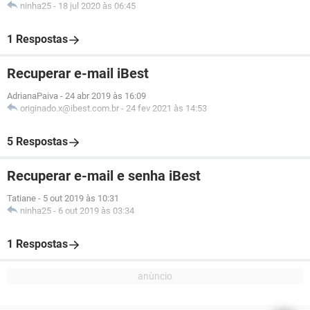
ninha25
-
18 jul 2020 às 06:45
1 Respostas
Recuperar e-mail iBest
AdrianaPaiva
-
24 abr 2019 às 16:09
originado.x@ibest.com.br
-
24 fev 2021 às 14:53
5 Respostas
Recuperar e-mail e senha iBest
Tatiane
-
5 out 2019 às 10:31
ninha25
-
6 out 2019 às 03:34
1 Respostas