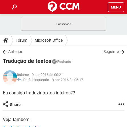
MENU
INÍCIO
JOGOS
WHATSAPP
DICAS
Fórum
Microsoft Office
CELULAR
FACEBOOK
JOGOS
WHATSAPP
DOWNLOADS
Anterior
Seguinte
OUTLOOK
EXCEL
CELULAR
FACEBOOK
Tradução de textos
INSTAGRAM
JOGOS
GMAIL
WHATSAPP
Fechado
FÓRUM
OUTLOOK
EXCEL
GUIA DE COMPRAS
CELULAR
FACEBOOK
fisiome
- 9 abr 2016 às 00:21
INSTAGRAM
JOGOS
GMAIL
WHATSAPP
GLOSSÁRIO
Perfil bloqueado -
9 abr 2016 às 06:17
OUTLOOK
EXCEL
GUIA DE COMPRAS
CELULAR
FACEBOOK
INSTAGRAM
JOGOS
GMAIL
WHATSAPP
Eu consigo traduzir textos inteiros??
OUTLOOK
EXCEL
GUIA DE COMPRAS
CELULAR
FACEBOOK
Share
INSTAGRAM
GMAIL
OUTLOOK
EXCEL
GUIA DE COMPRAS
Veja também:
INSTAGRAM
GMAIL