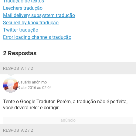
Tradução de textos
GUIA DE COMPRAS
Leechers tradução
Mail delivery subsystem tradução
Secured by knox tradução
Twitter tradução
Error loading channels tradução
2 Respostas
RESPOSTA 1 / 2
usuário anônimo
9 abr 2016 às 02:04
Tente o Google Tradutor. Porém, a tradução não é perfeita,
você deverá reler e corrigir.
RESPOSTA 2 / 2