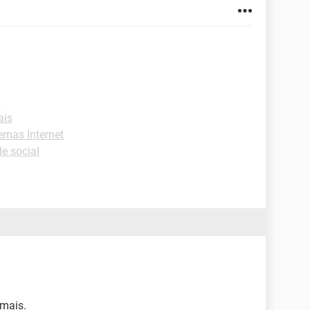
l
ais
emas Internet
e social
 mais.