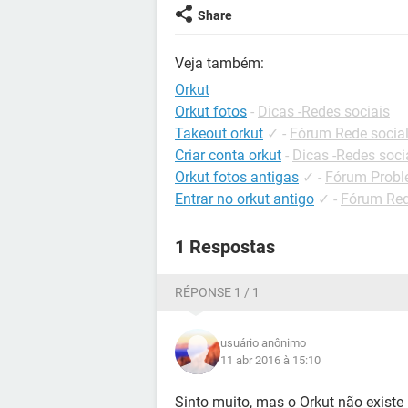
Share
Veja também:
Orkut
Orkut fotos
-
Dicas -Redes sociais
Takeout orkut
✓
-
Fórum Rede socia
Criar conta orkut
-
Dicas -Redes soci
Orkut fotos antigas
✓
-
Fórum Probl
Entrar no orkut antigo
✓
-
Fórum Red
1 Respostas
RÉPONSE 1 / 1
usuário anônimo
11 abr 2016 à 15:10
Sinto muito, mas o Orkut não existe