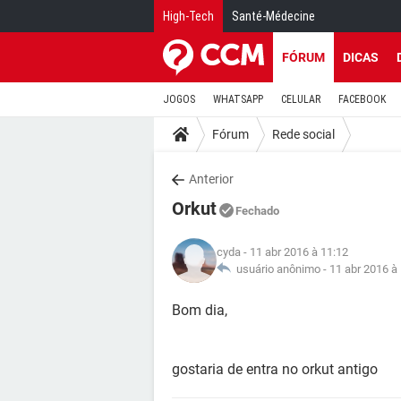
High-Tech
Santé-Médecine
FÓRUM
DICAS
JOGOS
WHATSAPP
CELULAR
FACEBOOK
Fórum
Rede social
Anterior
Orkut
Fechado
cyda
- 11 abr 2016 à 11:12
usuário anônimo -
11 abr 2016 à
Bom dia,
gostaria de entra no orkut antigo