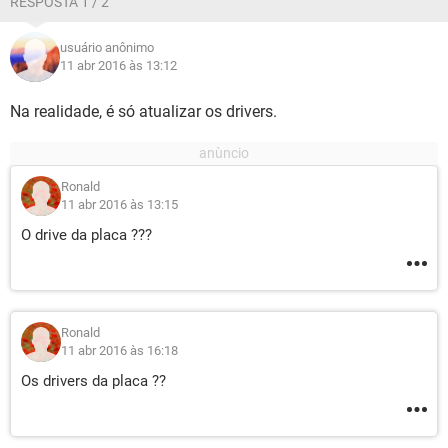
RESPOSTA 1 / 2
Já apliquei um teste nas memorias e não esta nada de
errado com elas e é a única que não posso mudar pois teria
usuário anônimo
de comprar umas novas entao deixo como ultima opção.
11 abr 2016 às 13:12
Espero por sugestões pois para alem do teste da placa mãe
que irei fazer amanha já não sei o que fazer se ocorrer o
mesmo problema.
Na realidade, é só atualizar os drivers.
Ronald
11 abr 2016 às 13:15
O drive da placa ???
Ronald
11 abr 2016 às 16:18
Os drivers da placa ??