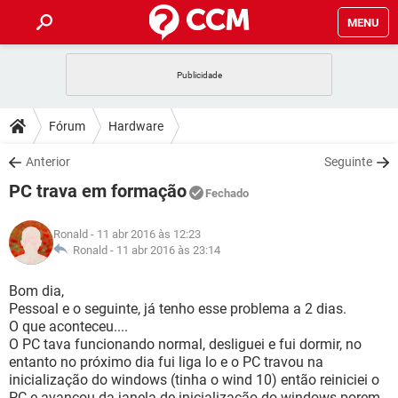
MENU
INÍCIO
JOGOS
WHATSAPP
DICAS
Fórum
Hardware
CELULAR
FACEBOOK
JOGOS
WHATSAPP
DOWNLOADS
Anterior
Seguinte
OUTLOOK
EXCEL
CELULAR
FACEBOOK
PC trava em formação
INSTAGRAM
JOGOS
GMAIL
WHATSAPP
Fechado
FÓRUM
OUTLOOK
EXCEL
GUIA DE COMPRAS
CELULAR
FACEBOOK
Ronald
- 11 abr 2016 às 12:23
INSTAGRAM
JOGOS
GMAIL
WHATSAPP
GLOSSÁRIO
Ronald -
11 abr 2016 às 23:14
OUTLOOK
EXCEL
GUIA DE COMPRAS
CELULAR
FACEBOOK
INSTAGRAM
JOGOS
GMAIL
WHATSAPP
Bom dia,
OUTLOOK
EXCEL
Pessoal e o seguinte, já tenho esse problema a 2 dias.
GUIA DE COMPRAS
CELULAR
FACEBOOK
O que aconteceu....
INSTAGRAM
GMAIL
O PC tava funcionando normal, desliguei e fui dormir, no
OUTLOOK
EXCEL
GUIA DE COMPRAS
entanto no próximo dia fui liga lo e o PC travou na
INSTAGRAM
GMAIL
inicialização do windows (tinha o wind 10) então reiniciei o
PC e avançou da janela de inicialização do windows porem