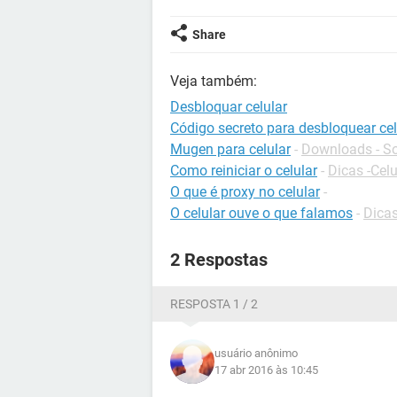
Share
Veja também:
Desbloquar celular
Código secreto para desbloquear cel
Mugen para celular
-
Downloads - So
Como reiniciar o celular
-
Dicas -Celu
O que é proxy no celular
-
O celular ouve o que falamos
-
Dicas
2 Respostas
RESPOSTA 1 / 2
usuário anônimo
17 abr 2016 às 10:45