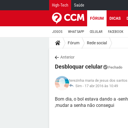
High-Tech
Saúde
FÓRUM
DICAS
JOGOS
WHATSAPP
CELULAR
FACEBOOK
Fórum
Rede social
Anterior
Desbloquar celular
Fechado
terezinha maria de jesus dos santos
Sim -
17 abr 2016 às 10:49
Bom dia, o bol estava dando a -senh
,mudar a senha não consegui