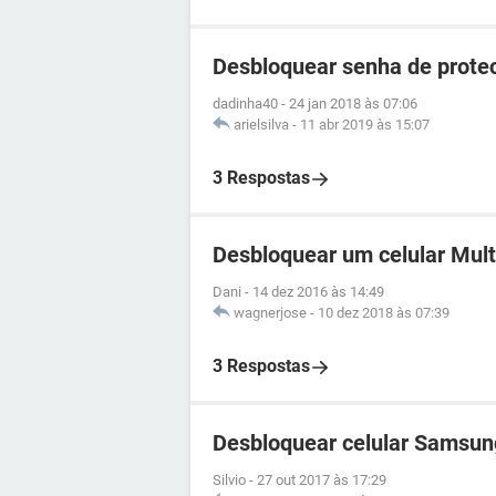
Desbloquear senha de prote
dadinha40
-
24 jan 2018 às 07:06
arielsilva
-
11 abr 2019 às 15:07
3 Respostas
Desbloquear um celular Mult
Dani
-
14 dez 2016 às 14:49
wagnerjose
-
10 dez 2018 às 07:39
3 Respostas
Desbloquear celular Samsun
Silvio
-
27 out 2017 às 17:29