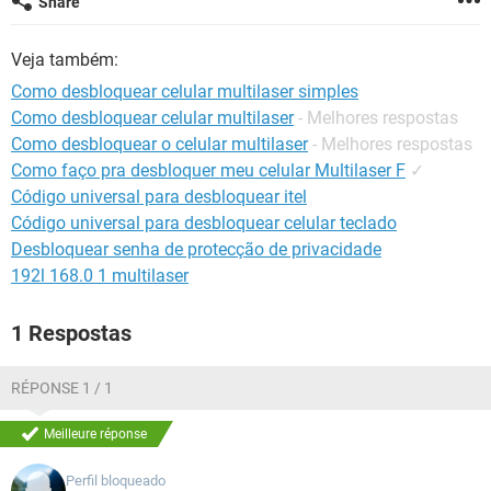
Share
GUIA DE COMPRAS
Veja também:
Como desbloquear celular multilaser simples
Como desbloquear celular multilaser
- Melhores respostas
Como desbloquear o celular multilaser
- Melhores respostas
Como faço pra desbloquer meu celular Multilaser F
✓
Código universal para desbloquear itel
Código universal para desbloquear celular teclado
Desbloquear senha de protecção de privacidade
192l 168.0 1 multilaser
1 Respostas
RÉPONSE 1 / 1
Meilleure réponse
Perfil bloqueado