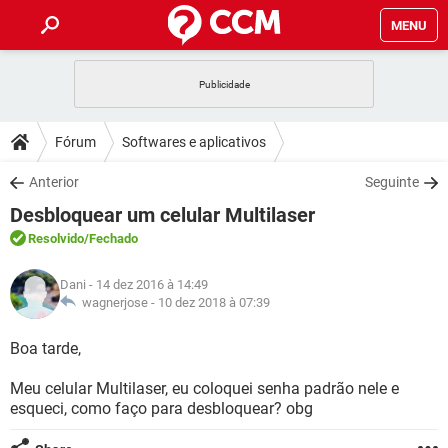
MENU
INÍCIO
JOGOS
WHATSAPP
DICAS
Fórum
Softwares e aplicativos
CELULAR
FACEBOOK
JOGOS
WHATSAPP
DOWNLOADS
Anterior
Seguinte
OUTLOOK
EXCEL
CELULAR
FACEBOOK
Desbloquear um celular Multilaser
INSTAGRAM
JOGOS
GMAIL
WHATSAPP
FÓRUM
OUTLOOK
EXCEL
Resolvido
/Fechado
GUIA DE COMPRAS
CELULAR
FACEBOOK
INSTAGRAM
JOGOS
GMAIL
WHATSAPP
GLOSSÁRIO
OUTLOOK
Dani
- 14 dez 2016 à 14:49
EXCEL
GUIA DE COMPRAS
CELULAR
FACEBOOK
wagnerjose -
10 dez 2018 à 07:39
INSTAGRAM
JOGOS
GMAIL
WHATSAPP
OUTLOOK
EXCEL
Boa tarde,
GUIA DE COMPRAS
CELULAR
FACEBOOK
INSTAGRAM
GMAIL
Meu celular Multilaser, eu coloquei senha padrão nele e
OUTLOOK
EXCEL
GUIA DE COMPRAS
esqueci, como faço para desbloquear? obg
INSTAGRAM
GMAIL