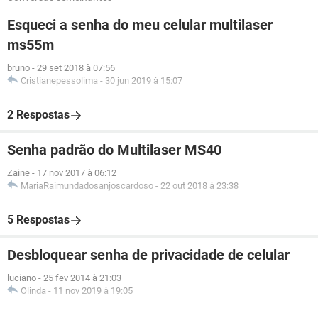
Esqueci a senha do meu celular multilaser
ms55m
bruno
-
29 set 2018 à 07:56
Cristianepessolima
-
30 jun 2019 à 15:07
2 Respostas
Senha padrão do Multilaser MS40
Zaine
-
17 nov 2017 à 06:12
MariaRaimundadosanjoscardoso
-
22 out 2018 à 23:38
5 Respostas
Desbloquear senha de privacidade de celular
luciano
-
25 fev 2014 à 21:03
Olinda
-
11 nov 2019 à 19:05