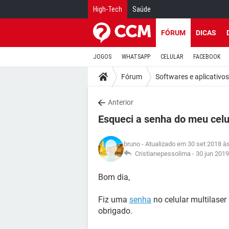
High-Tech
Saúde
FÓRUM
DICAS
JOGOS
WHATSAPP
CELULAR
FACEBOOK
Fórum
Softwares e aplicativos
Anterior
Esqueci a senha do meu celu
bruno
- Atualizado em 30 set 2018 à
Cristianepessolima -
30 jun 2019
Bom dia,
Fiz uma
senha
no celular multilase
obrigado.