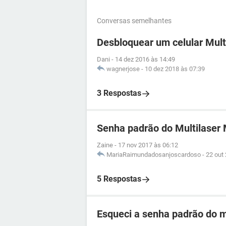
Conversas semelhantes
Desbloquear um celular Mult
Dani
-
14 dez 2016 às 14:49
wagnerjose
-
10 dez 2018 às 07:39
3 Respostas
Senha padrão do Multilaser
Zaine
-
17 nov 2017 às 06:12
MariaRaimundadosanjoscardoso
-
22 out
5 Respostas
Esqueci a senha padrão do m