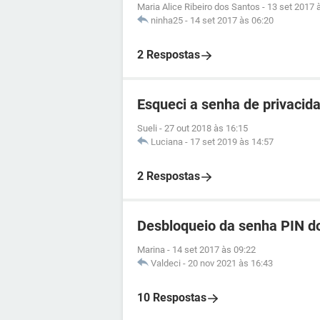
Maria Alice Ribeiro dos Santos
-
13 set 2017 
ninha25
-
14 set 2017 às 06:20
2 Respostas
Esqueci a senha de privacid
Sueli
-
27 out 2018 às 16:15
Luciana
-
17 set 2019 às 14:57
2 Respostas
Desbloqueio da senha PIN d
Marina
-
14 set 2017 às 09:22
Valdeci
-
20 nov 2021 às 16:43
10 Respostas