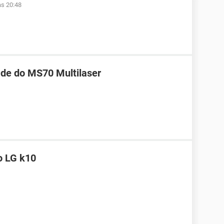
às 20:48
ade do MS70 Multilaser
o LG k10