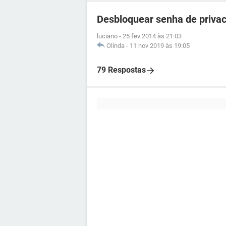
Desbloquear senha de privac
luciano
-
25 fev 2014 às 21:03
Olinda
-
11 nov 2019 às 19:05
79 Respostas