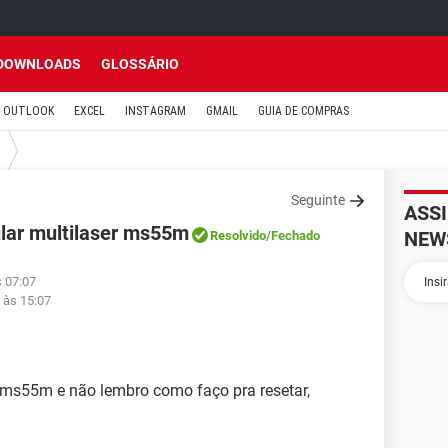
DOWNLOADS
GLOSSÁRIO
OUTLOOK
EXCEL
INSTAGRAM
GMAIL
GUIA DE COMPRAS
Seguinte
ASS
lar multilaser ms55m
NEW
Resolvido
/Fechado
s 07:07
 às 15:07
r ms55m e não lembro como faço pra resetar,