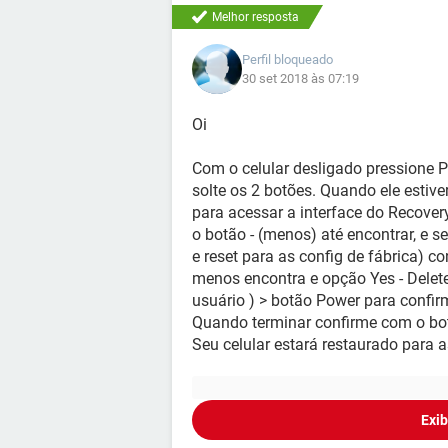
Melhor resposta
Perfil bloqueado
30 set 2018 às 07:19
Oi
Com o celular desligado pressione 
solte os 2 botões. Quando ele estiv
para acessar a interface do Recover
o botão - (menos) até encontrar, e s
e reset para as config de fábrica)
menos encontra e opção Yes - Delete 
usuário ) > botão Power para confir
Quando terminar confirme com o bot
Seu celular estará restaurado para a
Exib