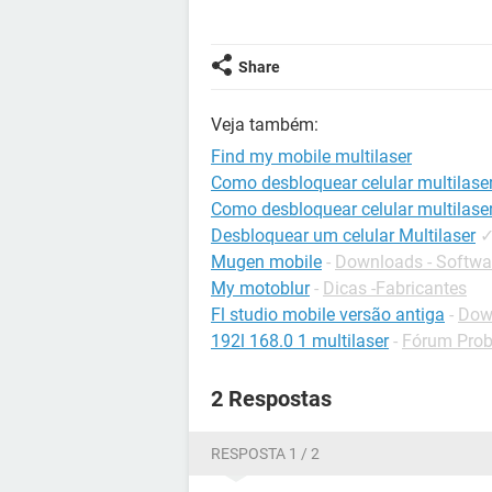
Share
Veja também:
Find my mobile multilaser
Como desbloquear celular multilase
Como desbloquear celular multilase
Desbloquear um celular Multilaser
Mugen mobile
-
Downloads - Softwa
My motoblur
-
Dicas -Fabricantes
Fl studio mobile versão antiga
-
Down
192l 168.0 1 multilaser
-
Fórum Prob
2 Respostas
RESPOSTA 1 / 2