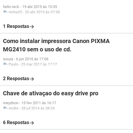
helio reck
-
19 abr 2015 às 15:35
ninha25
-
20 abr 2015 às 07:38
1 Respostas
Como instalar impressora Canon PIXMA
MG2410 sem o uso de cd.
souza
-
6 jun 2016 às 17:06
Paulo
-
25 mar 2017 às 17:17
2 Respostas
Chave de ativaçao do easy drive pro
meydson
-
15 fev 2011 às 16:17
Andre
-
28 jul 2014 às 08:34
6 Respostas