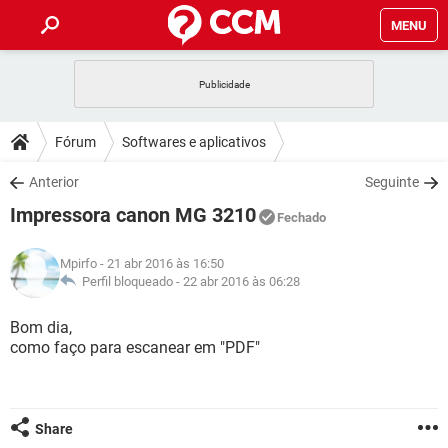
MENU
INÍCIO
JOGOS
WHATSAPP
DICAS
Fórum
Softwares e aplicativos
CELULAR
FACEBOOK
JOGOS
WHATSAPP
DOWNLOADS
Anterior
Seguinte
OUTLOOK
EXCEL
CELULAR
FACEBOOK
Impressora canon MG 3210
INSTAGRAM
JOGOS
GMAIL
WHATSAPP
Fechado
FÓRUM
OUTLOOK
EXCEL
GUIA DE COMPRAS
CELULAR
FACEBOOK
Mpirfo
- 21 abr 2016 às 16:50
INSTAGRAM
JOGOS
GMAIL
WHATSAPP
GLOSSÁRIO
Perfil bloqueado -
22 abr 2016 às 06:28
OUTLOOK
EXCEL
GUIA DE COMPRAS
CELULAR
FACEBOOK
INSTAGRAM
JOGOS
GMAIL
WHATSAPP
Bom dia,
OUTLOOK
EXCEL
como faço para escanear em "PDF"
GUIA DE COMPRAS
CELULAR
FACEBOOK
INSTAGRAM
GMAIL
OUTLOOK
EXCEL
GUIA DE COMPRAS
INSTAGRAM
GMAIL
Share