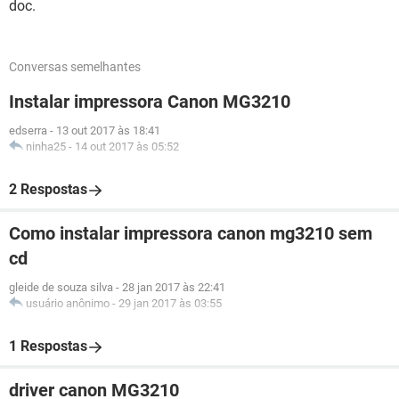
doc.
Conversas semelhantes
Instalar impressora Canon MG3210
edserra
-
13 out 2017 às 18:41
ninha25
-
14 out 2017 às 05:52
2 Respostas
Como instalar impressora canon mg3210 sem
cd
gleide de souza silva
-
28 jan 2017 às 22:41
usuário anônimo
-
29 jan 2017 às 03:55
1 Respostas
driver canon MG3210