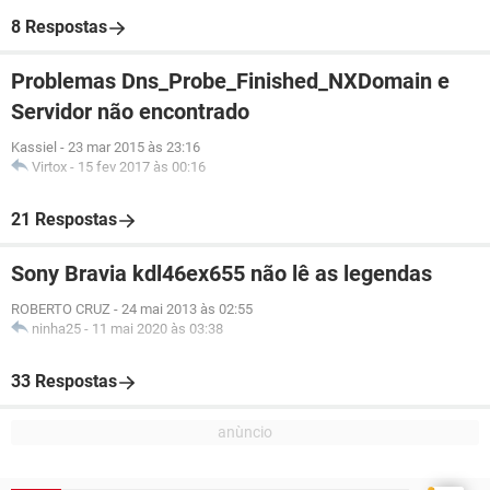
8 Respostas
Problemas Dns_Probe_Finished_NXDomain e
Servidor não encontrado
Kassiel
-
23 mar 2015 às 23:16
Virtox
-
15 fev 2017 às 00:16
21 Respostas
Sony Bravia kdl46ex655 não lê as legendas
ROBERTO CRUZ
-
24 mai 2013 às 02:55
ninha25
-
11 mai 2020 às 03:38
33 Respostas