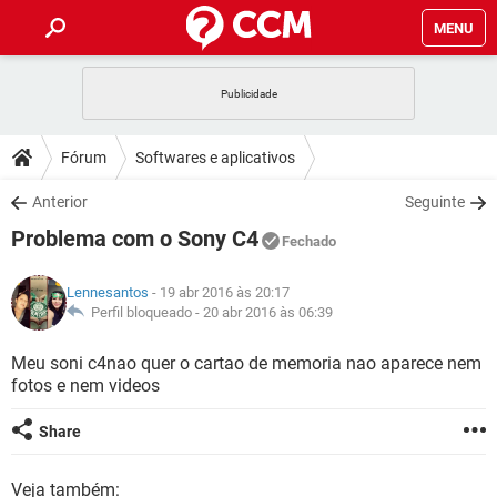
MENU
INÍCIO
JOGOS
WHATSAPP
DICAS
Fórum
Softwares e aplicativos
CELULAR
FACEBOOK
JOGOS
WHATSAPP
DOWNLOADS
Anterior
Seguinte
OUTLOOK
EXCEL
CELULAR
FACEBOOK
Problema com o Sony C4
INSTAGRAM
JOGOS
GMAIL
WHATSAPP
Fechado
FÓRUM
OUTLOOK
EXCEL
GUIA DE COMPRAS
CELULAR
FACEBOOK
Lennesantos
- 19 abr 2016 às 20:17
INSTAGRAM
JOGOS
GMAIL
WHATSAPP
GLOSSÁRIO
Perfil bloqueado -
20 abr 2016 às 06:39
OUTLOOK
EXCEL
GUIA DE COMPRAS
CELULAR
FACEBOOK
INSTAGRAM
JOGOS
GMAIL
WHATSAPP
Meu soni c4nao quer o cartao de memoria nao aparece nem
OUTLOOK
EXCEL
fotos e nem videos
GUIA DE COMPRAS
CELULAR
FACEBOOK
INSTAGRAM
GMAIL
OUTLOOK
EXCEL
Share
GUIA DE COMPRAS
INSTAGRAM
GMAIL
Veja também: