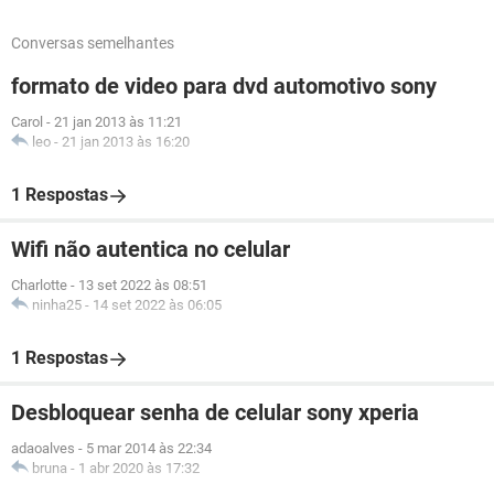
Conversas semelhantes
formato de video para dvd automotivo sony
Carol
-
21 jan 2013 às 11:21
leo
-
21 jan 2013 às 16:20
1 Respostas
Wifi não autentica no celular
Charlotte
-
13 set 2022 às 08:51
ninha25
-
14 set 2022 às 06:05
1 Respostas
Desbloquear senha de celular sony xperia
adaoalves
-
5 mar 2014 às 22:34
bruna
-
1 abr 2020 às 17:32